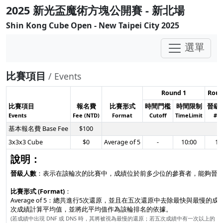
2025 新光盃魔術方塊公開賽 - 新北場
Shin Kong Cube Open - New Taipei City 2025
選單
比賽項目
/ Events
Round 1
Roun
比賽項目
報名費
比賽形式
時間門檻
時間限制
晉級
Events
Fee (NTD)
Format
Cutoff
TimeLimit
#T
基本報名費 Base Fee
$100
3x3x3 Cube
$0
Average of 5
-
10:00
15
說明：
晉級人數
：表示在該輪次的比賽中，成績位於前多少位的參賽者，能夠晉
比賽形式 (Format)
：
Average of 5：總共進行5次還原，並且在五次還原中去除最快與最慢的成
次成績計算平均值，並將此平均值作為該輪排名的依據。
(若成績中出現 DNF 或 DNS 時，其將被視為最慢的還原；若五次成績中有一次以上的 DNF