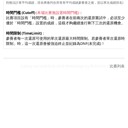
則無法計算平均成績，排名將會列在所有有平均成績參賽者之後，並以單次成績排名)
時間門檻 (Cutoff)
(本場比賽無設置時間門檻)
：
比賽項目設有「時間門檻」時，參賽者在前兩次的還原嘗試中，必須至少
優於「時間門檻」設置的成績，這樣才夠繼續進行剩下三次的還原機會。
時間限制 (TimeLimit)
：
參賽者每一次還原可使用的單次還原最大時間限制。若參賽者單次還原時
限制」時，這一次還原會被強迫終止並紀錄為DNF(未完成)！
Cubing-tw.net@2016-2026 WebDesign by RicharLin |
比賽列表