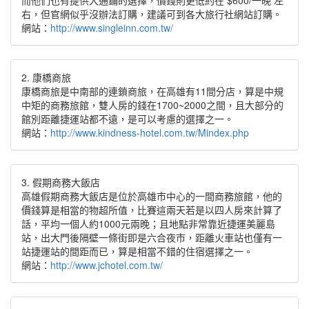
而他們也有提供大通鋪的選擇，價錢則更低約在 $600/一晚 左
右，但官網似乎沒辦法訂購，建議可到各大旅行社網站訂購。
網站：
http://www.singleinn.com.tw/
2. 康橋商旅
康橋商旅是中南部的連鎖商旅，在高雄有11間分店，算是中規
中矩的商務旅館，雙人房的錢在1700~2000之間，且大部分的
館別距離捷運站都不遠，是可以考慮的選擇之一。
網站：
http://www.kindness-hotel.com.tw/Mindex.php
3. 假期商務大飯店
高雄假期商務大飯店是位於高雄市中心的一間商務旅館，他的
價錢算是相當的物超所值，比賽這兩天若是以四人房來計算了
話，平均一個人約1000元兩晚；且地點非常靠近捷運美麗島
站，出大門後隔壁一條街即是六合夜市，距離火車站也僅有一
站捷運站的間距而已，算是相當不錯的住宿選擇之一。
網站：
http://www.jchotel.com.tw/