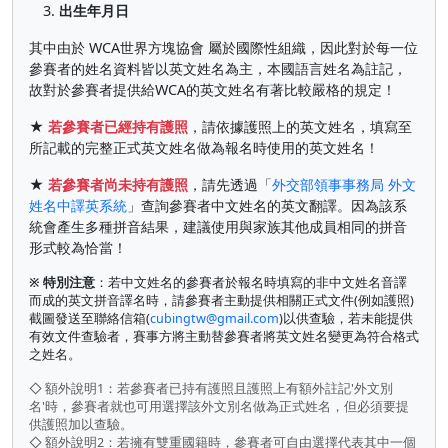
3.
出生年月日
其中由於 WCA世界方塊協會 屬於國際性組織，因此對於每一位
參賽者的姓名資料皆以英文姓名為主，本國語言姓名為註記，
故對於參賽者提供給WCA的英文姓名有著比較嚴格的規定！
★
若參賽者已經持有護照
，請依據護照上的英文姓名，填寫至
所記載的完整正式英文姓名做為報名時使用的英文姓名！
★
若參賽者尚未持有護照
，請先透過「
外交部領事事務局 外文
姓名中譯英系統
」查詢參賽者中文姓名的英文翻譯。因為該系
統會產生多種拼音結果，建議使用與家族其他成員相同的拼音
形式較為恰當！
※ 特別注意
：若中文姓名的參賽者於報名時填寫的非中文姓名音譯
而成的英文拼音譯名時，請參賽者主動提供相關正式文件(例如護照)
截圖發送至聯絡信箱(
cubingtw@gmail.com
)以供查驗，若未能提供
有效文件查驗者，賽事方將主動替參賽者將英文姓名變更為符合格式
之姓名。
◇ 額外說明1：若參賽者已持有護照且護照上有額外註記'外文別
名'時，參賽者就也可用選擇該外文別名做為正式姓名，但必須要提
供護照加以查驗。
◇ 額外說明2：若擁有雙重國籍時，參賽者可自由選擇代表其中一個