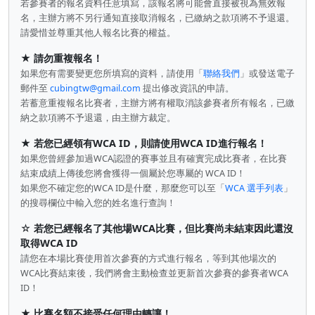
若參賽者的報名資料任意填寫，該報名將可能會直接被視為無效報
名，主辦方將不另行通知直接取消報名，已繳納之款項將不予退還。
請愛惜並尊重其他人報名比賽的權益。
★
請勿重複報名！
如果您有需要變更您所填寫的資料，請使用「
聯絡我們
」或發送電子
郵件至
cubingtw@gmail.com
提出修改資訊的申請。
若蓄意重複報名比賽者，主辦方將有權取消該參賽者所有報名，已繳
納之款項將不予退還，由主辦方裁定。
★
若您已經領有WCA ID，則請使用WCA ID進行報名！
如果您曾經參加過WCA認證的賽事並且有確實完成比賽者，在比賽
結束成績上傳後您將會獲得一個屬於您專屬的 WCA ID！
如果您不確定您的WCA ID是什麼，那麼您可以至「
WCA 選手列表
」
的搜尋欄位中輸入您的姓名進行查詢！
☆
若您已經報名了其他場WCA比賽，但比賽尚未結束因此還沒
取得WCA ID
請您在本場比賽使用首次參賽的方式進行報名，等到其他場次的
WCA比賽結束後，我們將會主動檢查並更新首次參賽的參賽者WCA
ID！
★
比賽名額不接受任何理由轉讓！