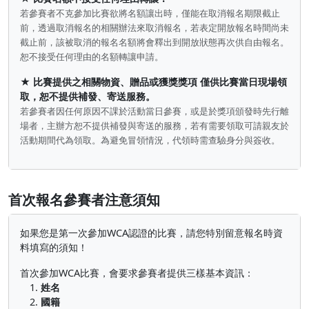
若參賽者不克參加比賽欲將名額讓出時，僅能在取消報名期限截止
前，透過取消報名的相關辦法來取消報名，若表定開放報名時間尚未
截止前，該被取消的報名名額將會釋出到開放狀態再次供自由報名。
恕不接受任何理由的名額轉讓申請。
★
比賽提供之相關
物資
、
贈品
或
獲獎獎項
僅供比賽當日現場領
取，恕不提供補發、寄送服務。
若參賽者因任何原因不課於活動當日參賽，或是於獎項頒發時先行離
場者，主辦方恕不提供補發與寄送的服務，若有需要領取可請親友於
活動期間代為領取。為避免冒領情況，代領時需查驗身分與簽收。
首次報名參賽者注意須知
如果您是第一次參加WCA認證的比賽，請您特別留意報名時資
料填寫的須知！
首次參加WCA比賽，會要求參賽者提供三樣基本資訊：
1.
姓名
2.
國籍