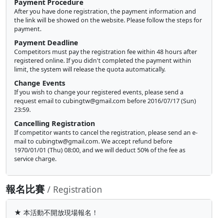
Payment Procedure
After you have done registration, the payment information and
the link will be showed on the website. Please follow the steps for
payment.
Payment Deadline
Competitors must pay the registration fee within 48 hours after
registered online. If you didn't completed the payment within
limit, the system will release the quota automatically.
Change Events
If you wish to change your registered events, please send a
request email to
cubingtw@gmail.com
before 2016/07/17 (Sun)
23:59.
Cancelling Registration
If competitor wants to cancel the registration, please send an e-
mail to
cubingtw@gmail.com
. We accept refund before
1970/01/01 (Thu) 08:00, and we will deduct 50% of the fee as
service charge.
報名比賽
/ Registration
★ 本活動不開放現場報名！