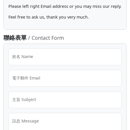
Please left right Email address or you may miss our reply.
Feel free to ask us, thank you very much.
聯絡表單
/ Contact Form
姓名 Name
電子郵件 Email
主旨 Subject
訊息 Message