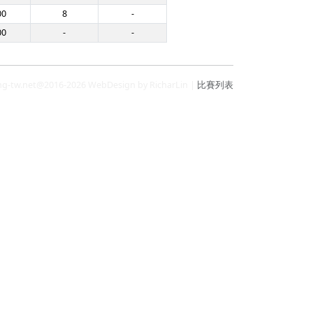
00
8
-
00
-
-
ng-tw.net@2016-2026 WebDesign by RicharLin |
比賽列表