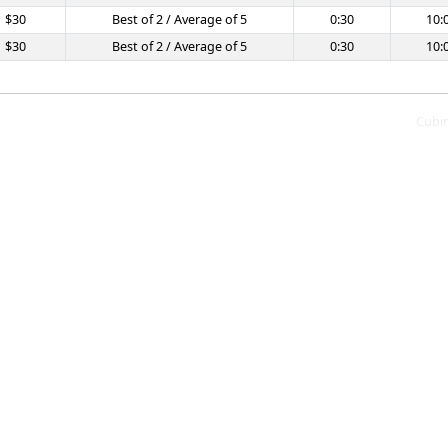
$30
Best of 2 / Average of 5
0:30
10:
$30
Best of 2 / Average of 5
0:30
10:
Cubi