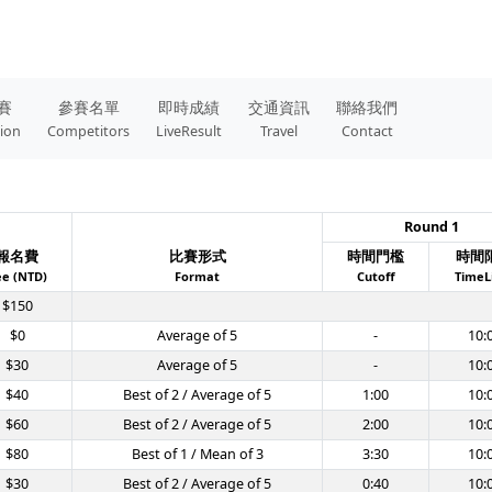
賽
參賽名單
即時成績
交通資訊
聯絡我們
tion
Competitors
LiveResult
Travel
Contact
Round 1
報名費
比賽形式
時間門檻
時間
ee (NTD)
Format
Cutoff
TimeL
$150
$0
Average of 5
-
10:
$30
Average of 5
-
10:
$40
Best of 2 / Average of 5
1:00
10:
$60
Best of 2 / Average of 5
2:00
10:
$80
Best of 1 / Mean of 3
3:30
10:
$30
Best of 2 / Average of 5
0:40
10: