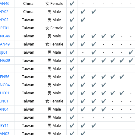
HAN46
China
女 Female
✔
-
-
-
-
-
-
NY02
China
男 Male
✔
✔
✔
-
-
-
-
NY02
Taiwan
男 Male
✔
✔
-
-
-
-
-
PE01
Taiwan
女 Female
✔
-
-
-
-
-
-
ANG46
Taiwan
男 Male
✔
✔
✔
✔
✔
-
-
UAN49
Taiwan
女 Female
✔
✔
✔
-
-
-
-
JI01
Taiwan
男 Male
✔
-
✔
-
-
-
✔
ANG09
Taiwan
男 Male
✔
✔
✔
✔
✔
✔
✔
Taiwan
男 Male
✔
-
-
-
-
-
-
HEN56
Taiwan
男 Male
✔
✔
✔
✔
✔
✔
-
UNG04
Taiwan
男 Male
✔
✔
✔
✔
-
-
-
HUC01
Taiwan
男 Male
✔
✔
✔
✔
✔
✔
-
EN01
Taiwan
女 Female
✔
✔
✔
✔
-
-
-
AN04
Taiwan
男 Male
✔
✔
✔
✔
-
-
-
Taiwan
男 Male
✔
-
-
-
-
-
-
EY11
Taiwan
男 Male
✔
✔
✔
-
-
-
-
HAN03
Taiwan
男 Male
✔
✔
-
-
-
-
-