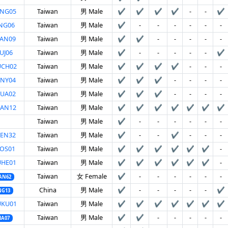
ONG05
Taiwan
男 Male
✔
✔
✔
✔
-
-
✔
NG06
Taiwan
男 Male
✔
-
-
-
-
-
-
HAN09
Taiwan
男 Male
✔
✔
-
-
-
-
-
UJ06
Taiwan
男 Male
✔
-
-
-
-
-
✔
UCH02
Taiwan
男 Male
✔
✔
✔
✔
-
-
-
ANY04
Taiwan
男 Male
✔
✔
✔
-
-
-
-
HUA02
Taiwan
男 Male
✔
✔
✔
-
-
-
-
UAN12
Taiwan
男 Male
✔
✔
✔
✔
✔
✔
✔
Taiwan
男 Male
✔
-
-
-
-
-
-
HEN32
Taiwan
男 Male
✔
-
-
✔
-
-
-
OS01
Taiwan
男 Male
✔
✔
✔
✔
✔
✔
-
UHE01
Taiwan
男 Male
✔
✔
✔
✔
✔
✔
-
Taiwan
女 Female
✔
-
-
-
-
-
-
AN62
China
男 Male
✔
-
-
-
-
-
✔
NG13
UKU01
Taiwan
男 Male
✔
✔
✔
✔
✔
✔
✔
Taiwan
男 Male
✔
✔
-
-
-
-
-
HA07