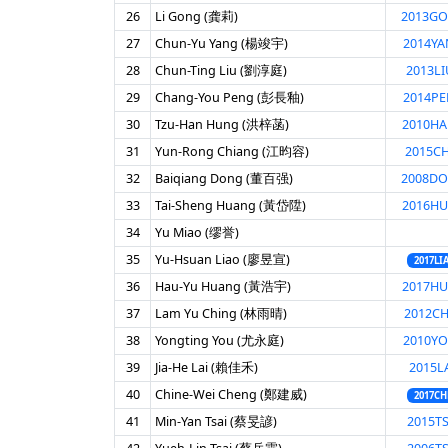
26
Li Gong (龚莉)
2013G
27
Chun-Yu Yang (楊竣宇)
2014YA
28
Chun-Ting Liu (劉淳庭)
2013LI
29
Chang-You Peng (彭長釉)
2014P
30
Tzu-Han Hung (洪梓菡)
2010H
31
Yun-Rong Chiang (江昀容)
2015CH
32
Baiqiang Dong (董百强)
2008D
33
Tai-Sheng Huang (黃岱陞)
2016H
34
Yu Miao (缪誉)
35
Yu-Hsuan Liao (廖昱宣)
2017LI
36
Hau-Yu Huang (黃浩宇)
2017H
37
Lam Yu Ching (林雨晴)
2012CH
38
Yongting You (尤永庭)
2010YO
39
Jia-He Lai (賴佳禾)
2015LA
40
Chine-Wei Cheng (鄭建威)
2017CH
41
Min-Yan Tsai (蔡旻諺)
2015TS