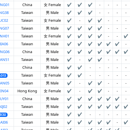
ONG01
China
女 Female
✔
✔
✔
-
-
-
-
NG38
Taiwan
男 Male
✔
✔
✔
-
-
-
-
UC02
Taiwan
女 Female
✔
-
✔
✔
-
-
-
ENG07
Taiwan
男 Male
✔
✔
✔
✔
-
-
-
ANH01
Taiwan
女 Female
✔
✔
✔
✔
-
-
✔
IA06
Taiwan
男 Male
✔
✔
✔
✔
✔
✔
-
ONG06
China
男 Male
✔
✔
✔
✔
✔
✔
✔
UAN51
Taiwan
男 Male
✔
-
✔
✔
-
-
-
China
男 Male
✔
✔
-
-
-
-
-
Taiwan
女 Female
✔
✔
-
-
-
-
-
AO13
UAN05
Taiwan
男 Male
✔
-
✔
✔
-
-
-
IN04
Hong Kong
女 Female
✔
-
✔
✔
-
-
-
UY01
China
男 Male
✔
✔
✔
✔
✔
✔
-
IJ02
Taiwan
男 Male
✔
✔
✔
✔
✔
✔
✔
Taiwan
男 Male
✔
✔
-
-
-
-
-
EC02
AI06
Taiwan
男 Male
✔
✔
✔
✔
✔
-
✔