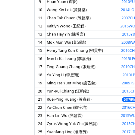
9
Huan Yuan (袁欢)
2010Y
10
Wong Kin Lok (黃健樂)
2014L
11
Chan Tak Chuen (陳德泉)
2007CH
12
Kaitlyn Wong (王紀程)
2015W
13
Chan Hay Yin (陳希言)
2015YI
14
Mok Mun Wai (莫滿懷)
2008W
15
Henry Tang Kun Chung (鄧貫中)
2016C
16
Ivan Li Ka Leong (李嘉亮)
2015L
17
Ting-Guang Chang (張廷光)
2010C
18
Yu-Ying Li (李昱穎)
2010LI
19
Ming Tse Yuet Ming (謝乙銘)
2009TS
20
Yun-Rui Chiang (江昀叡)
2015CH
21
Ruei-Ying Huang (黃睿穎)
2017HU
22
Yu-Chun Chen (陳宇均)
2016CH
23
Han-Lin Wu (吳翰霖)
2015W
24
Cyrus Wong Yuk Chi (黃昱誌)
2015CH
25
Yuanfang Ling (凌袁芳)
2017LI