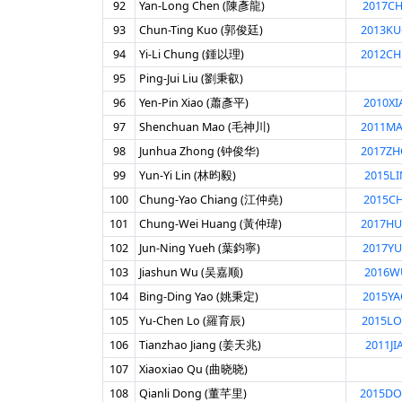
92
Yan-Long Chen (陳彥龍)
2017CH
93
Chun-Ting Kuo (郭俊廷)
2013K
94
Yi-Li Chung (鍾以理)
2012C
95
Ping-Jui Liu (劉秉叡)
96
Yen-Pin Xiao (蕭彥平)
2010XI
97
Shenchuan Mao (毛神川)
2011M
98
Junhua Zhong (钟俊华)
2017Z
99
Yun-Yi Lin (林昀毅)
2015LI
100
Chung-Yao Chiang (江仲堯)
2015CH
101
Chung-Wei Huang (黃仲瑋)
2017H
102
Jun-Ning Yueh (葉鈞寧)
2017YU
103
Jiashun Wu (吴嘉顺)
2016WU
104
Bing-Ding Yao (姚秉定)
2015YA
105
Yu-Chen Lo (羅育辰)
2015LO
106
Tianzhao Jiang (姜天兆)
2011JI
107
Xiaoxiao Qu (曲晓晓)
108
Qianli Dong (董芊里)
2015D