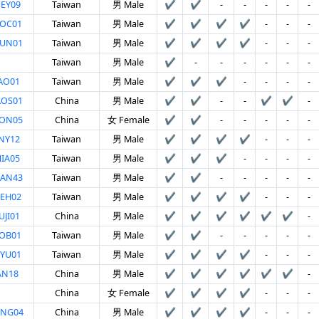
EY09
Taiwan
男 Male
✔
✔
-
-
-
-
-
UOC01
Taiwan
男 Male
✔
✔
✔
✔
-
-
-
HUN01
Taiwan
男 Male
✔
✔
✔
✔
-
-
-
Taiwan
男 Male
✔
-
-
-
-
-
-
AO01
Taiwan
男 Male
✔
✔
✔
-
-
-
-
AOS01
China
男 Male
✔
✔
-
-
✔
✔
-
HON05
China
女 Female
✔
✔
-
-
-
-
-
NY12
Taiwan
男 Male
✔
✔
✔
✔
-
-
-
IA05
Taiwan
男 Male
✔
✔
✔
-
-
-
-
UAN43
Taiwan
男 Male
✔
✔
-
-
-
-
-
EH02
Taiwan
男 Male
✔
✔
✔
✔
-
-
-
JI01
China
男 Male
✔
✔
✔
✔
✔
✔
-
OB01
Taiwan
男 Male
✔
✔
-
-
-
-
-
YU01
Taiwan
男 Male
✔
✔
✔
✔
-
-
-
AN18
China
男 Male
✔
✔
✔
✔
✔
✔
-
China
女 Female
✔
✔
✔
✔
-
-
-
ONG04
China
男 Male
✔
✔
✔
✔
-
-
-