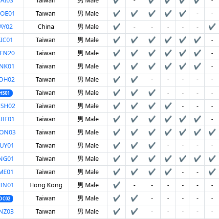
AI03
Taiwan
男 Male
✔
-
✔
✔
✔
✔
-
UOE01
Taiwan
男 Male
✔
✔
✔
✔
✔
-
-
AY02
China
男 Male
✔
-
-
-
-
-
✔
IC01
Taiwan
男 Male
✔
✔
✔
✔
✔
✔
-
EN20
Taiwan
男 Male
✔
✔
✔
✔
✔
✔
-
NK01
Taiwan
男 Male
✔
✔
✔
✔
✔
✔
-
OH02
Taiwan
男 Male
✔
✔
-
-
-
-
-
Taiwan
男 Male
✔
✔
✔
-
-
-
-
HS01
USH02
Taiwan
男 Male
✔
✔
✔
✔
-
-
-
IF01
Taiwan
男 Male
✔
✔
✔
✔
✔
✔
-
HON03
Taiwan
男 Male
✔
✔
✔
✔
✔
✔
✔
UY01
Taiwan
男 Male
✔
✔
✔
-
-
-
-
NG01
Taiwan
男 Male
✔
✔
✔
✔
✔
✔
✔
ME01
Taiwan
男 Male
✔
✔
✔
✔
-
-
✔
IN01
Hong Kong
男 Male
✔
-
-
-
-
-
-
Taiwan
男 Male
✔
✔
-
-
-
-
-
OC02
NZ03
Taiwan
男 Male
✔
✔
-
-
-
-
-