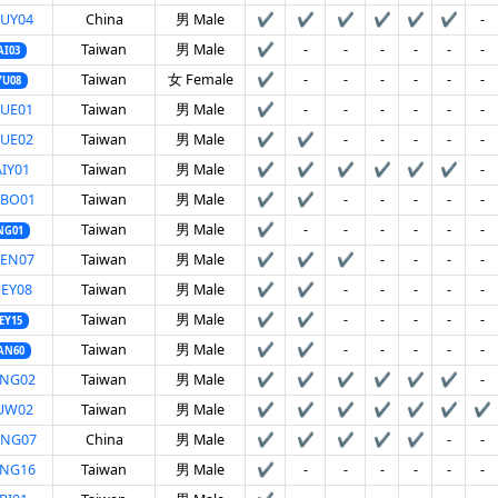
UY04
China
男 Male
✔
✔
✔
✔
✔
✔
-
Taiwan
男 Male
✔
-
-
-
-
-
-
AI03
Taiwan
女 Female
✔
-
-
-
-
-
-
YU08
UE01
Taiwan
男 Male
✔
-
-
-
-
-
-
UE02
Taiwan
男 Male
✔
✔
-
-
-
-
-
IY01
Taiwan
男 Male
✔
✔
✔
✔
✔
✔
-
OBO01
Taiwan
男 Male
✔
✔
-
-
-
-
-
Taiwan
男 Male
✔
-
-
-
-
-
-
NG01
HEN07
Taiwan
男 Male
✔
✔
✔
-
-
-
-
EY08
Taiwan
男 Male
✔
✔
-
-
-
-
-
Taiwan
男 Male
✔
✔
-
-
-
-
-
EY15
Taiwan
男 Male
✔
✔
-
-
-
-
-
AN60
UNG02
Taiwan
男 Male
✔
✔
✔
✔
✔
✔
-
UW02
Taiwan
男 Male
✔
✔
✔
✔
✔
✔
✔
ONG07
China
男 Male
✔
✔
✔
✔
✔
-
-
UNG16
Taiwan
男 Male
✔
-
-
-
-
-
-