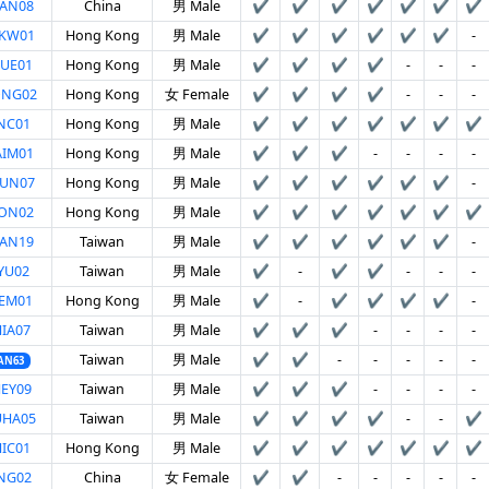
UAN08
China
男 Male
✔
✔
✔
✔
✔
✔
✔
OKW01
Hong Kong
男 Male
✔
✔
✔
✔
✔
✔
-
UE01
Hong Kong
男 Male
✔
✔
✔
✔
-
-
-
ONG02
Hong Kong
女 Female
✔
✔
✔
✔
-
-
-
NC01
Hong Kong
男 Male
✔
✔
✔
✔
✔
✔
✔
AIM01
Hong Kong
男 Male
✔
✔
✔
-
-
-
-
HUN07
Hong Kong
男 Male
✔
✔
✔
✔
✔
✔
-
EON02
Hong Kong
男 Male
✔
✔
✔
✔
✔
✔
✔
HAN19
Taiwan
男 Male
✔
✔
✔
✔
✔
✔
-
YU02
Taiwan
男 Male
✔
-
✔
✔
-
-
-
EM01
Hong Kong
男 Male
✔
-
✔
✔
✔
✔
-
IA07
Taiwan
男 Male
✔
✔
✔
-
-
-
-
Taiwan
男 Male
✔
✔
-
-
-
-
-
AN63
EY09
Taiwan
男 Male
✔
✔
✔
-
-
-
-
UHA05
Taiwan
男 Male
✔
✔
✔
✔
-
-
✔
IC01
Hong Kong
男 Male
✔
✔
✔
✔
✔
✔
✔
NG02
China
女 Female
✔
✔
-
-
-
-
-