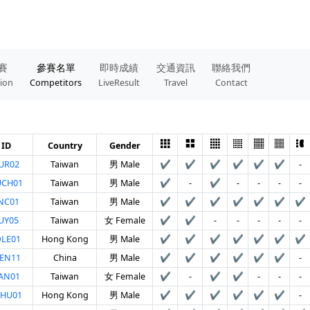
賽
參賽名單
即時成績
交通資訊
聯絡我們
tion
Competitors
LiveResult
Travel
Contact
 ID
Country
Gender
UR02
Taiwan
男 Male
✔
✔
✔
✔
✔
✔
-
UCH01
Taiwan
男 Male
✔
-
✔
-
-
-
-
NC01
Taiwan
男 Male
✔
✔
✔
✔
✔
✔
✔
UY05
Taiwan
女 Female
✔
✔
-
-
-
-
-
LE01
Hong Kong
男 Male
✔
✔
✔
✔
✔
✔
✔
EN11
China
男 Male
✔
✔
✔
✔
✔
✔
-
AN01
Taiwan
女 Female
✔
-
✔
✔
-
-
-
OHU01
Hong Kong
男 Male
✔
✔
✔
✔
✔
✔
-