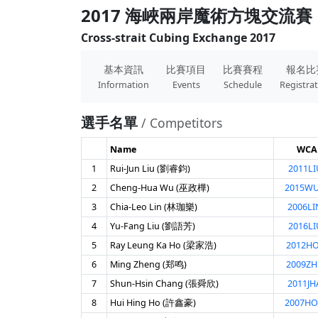
2017 海峽兩岸魔術方塊交流賽
Cross-strait Cubing Exchange 2017
基本資訊
比賽項目
比賽賽程
報名比
Information
Events
Schedule
Registra
選手名單
/ Competitors
Name
WCA
1
Rui-Jun Liu (劉睿鈞)
2011LI
2
Cheng-Hua Wu (巫政樺)
2015W
3
Chia-Leo Lin (林珈樂)
2006LI
4
Yu-Fang Liu (劉語芳)
2016LI
5
Ray Leung Ka Ho (梁家浩)
2012HO
6
Ming Zheng (郑鸣)
2009ZH
7
Shun-Hsin Chang (張舜欣)
2011JH
8
Hui Hing Ho (許鑫豪)
2007H