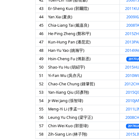
42
Yueh-Lin Tsai (蔡岳霖)
2006TS
43
Er-Sheng Kuo (郭爾陞)
2011K
44
Yan Xia (夏炎)
2009XI
45
Chia-Liang Tai (戴嘉良)
2008TA
46
He-Ping Zheng (鄭和平)
2015ZH
47
Kun-Hung Pan (潘昆宏)
2013PA
48
Han-Yu Yao (姚瀚宇)
2014YA
49
Hsin-Cheng Fu (傅新丞)
2017FU
50
Shao-Yu Hu (胡紹宇)
2015H
51
Yi-Fan Wu (吳亦凡)
2010WU
52
Chao-Che Chung (鍾肇哲)
2012C
53
Yan-Xiang Qiu (邱彥翔)
2015QI
54
Jr-Wei Jang (張智瑋)
2010JA
55
Meng-Yi Li (李孟一)
2011LI
56
Leung Yu Ching (梁宇正)
2008CH
57
Chin-Wei Kuo (郭晉瑋)
2017KU
58
Zih-Siang Lin (林子翔)
2015LI