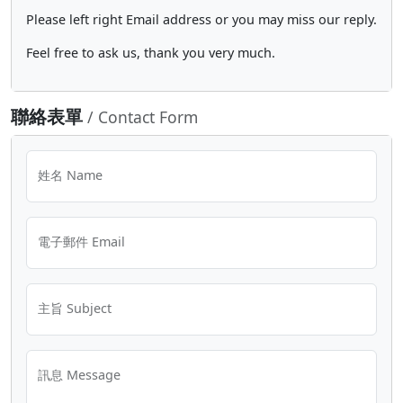
Please left right Email address or you may miss our reply.
Feel free to ask us, thank you very much.
聯絡表單
/ Contact Form
姓名 Name
電子郵件 Email
主旨 Subject
訊息 Message