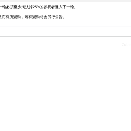
一輪必須至少淘汰掉25%的參賽者進入下一輪。
數而有所變動，若有變動將會另行公告。
Cubi