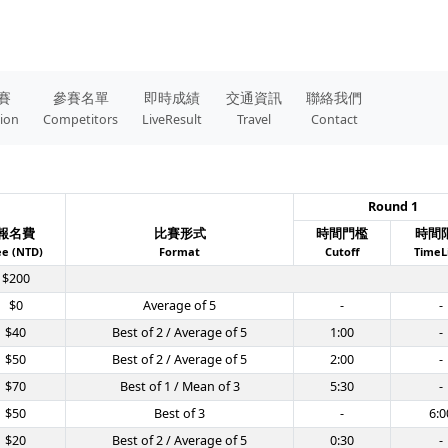
賽
參賽名單
即時成績
交通資訊
聯絡我們
tion
Competitors
LiveResult
Travel
Contact
Round 1
報名費
比賽形式
時間門檻
時間
ee (NTD)
Format
Cutoff
TimeL
$200
$0
Average of 5
-
-
$40
Best of 2 / Average of 5
1:00
-
$50
Best of 2 / Average of 5
2:00
-
$70
Best of 1 / Mean of 3
5:30
-
$50
Best of 3
-
6:0
$20
Best of 2 / Average of 5
0:30
-