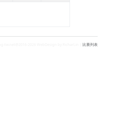
ng-tw.net@2016-2026 WebDesign by RicharLin |
比賽列表