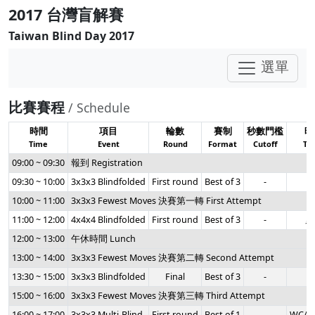
2017 台灣盲解賽
Taiwan Blind Day 2017
選單
比賽賽程
/ Schedule
時間
項目
輪數
賽制
秒數門檻
時
Time
Event
Round
Format
Cutoff
Ti
09:00 ~ 09:30
報到 Registration
09:30 ~ 10:00
3x3x3 Blindfolded
First round
Best of 3
-
10:00 ~ 11:00
3x3x3 Fewest Moves 決賽第一轉 First Attempt
11:00 ~ 12:00
4x4x4 Blindfolded
First round
Best of 3
-
累
12:00 ~ 13:00
午休時間 Lunch
13:00 ~ 14:00
3x3x3 Fewest Moves 決賽第二轉 Second Attempt
13:30 ~ 15:00
3x3x3 Blindfolded
Final
Best of 3
-
15:00 ~ 16:00
3x3x3 Fewest Moves 決賽第三轉 Third Attempt
16:00 ~ 17:00
3x3x3 Multi-Blind
First round
Best of 1
-
WCA T