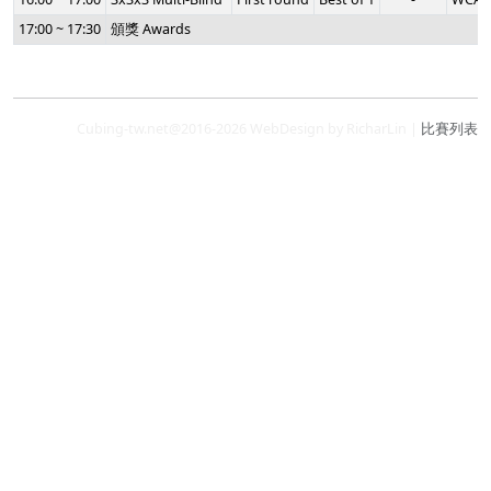
17:00 ~ 17:30
頒獎 Awards
Cubing-tw.net@2016-2026 WebDesign by RicharLin |
比賽列表