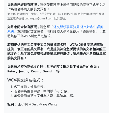
如果您已經持有護照
，請您使用護照上所使用紀載的完整正式英文名
作為報名時填入的英文譯名！
☆ 如果您提供的不是常見的英文譯名時，請主動將相關證明文件(如護照)照片發
送至電子信箱
cubingtw@gmail.com
以供查驗。
如果您尚未持有護照
，請您至「
外交部領事事務局 外文姓名中譯英
系統
」查詢您的英文譯名，現行護照大多預設使用「通用拼音」，並
將其修正為WCA所使用之格式。
若您提供的英文名非中文名的拼音譯名時，WCA代表會要求您重新
提供一個正確的英文譯名，或是提供符合您所提供的英文名相符的正
式文件！為了避免徒增後續作業流程與麻煩，請您務必注意您所填寫
的英文譯名！
如果無相符的正式文件時，常見的英文暱名是不被允許的 例如：
Peter、Jason、Kevin、David ... 等
WCA英文譯名格式：
1. 名字在前，姓氏在後。
2. 若名字為兩個字節，中間以「-」分隔。
3. 每個音節首英文字母為大寫，其餘為小寫。
範例：
王小明 → Xiao-Ming Wang