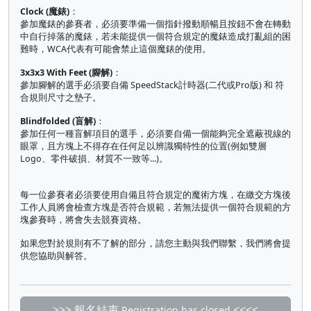
Clock (魔錶)
：
參加魔錶的參賽者，必須要準備一個指針撥動順暢且按鈕不會在轉動
中自行掉落的魔錶，若未能提供一個符合規定的魔錶造成打亂組的困
難時，WCA代表有可能會禁止這個魔錶的使用。
3x3x3 With Feet (腳解)
：
參加腳解的選手必須要自備 SpeedStack計時器(二代或Pro版) 和 符
合規則尺寸之墊子。
Blindfolded (盲解)
：
參加任何一種盲解項目的選手，必須要自備一個能夠完全遮蔽視線的
眼罩，且方塊上不得存在任何足以辨識獨特性的位置(例如雙層
Logo、零件破損、材質不一致等...)。
每一位參賽者必須要使用自備且符合規定的魔術方塊，在繳交方塊後
工作人員將會檢查方塊是否符合規範，若無法提供一個符合規範的方
塊參賽時，將會失去競賽資格。
如果您對於規則有不了解的部分，請您主動與我們聯繫，我們將會提
供您協助與解答。
>>> 報名結束
<<<<
Registration has closed