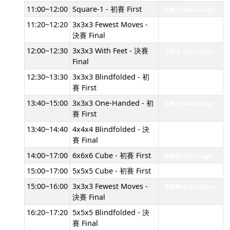
11:00~12:00
Square-1 - 初賽 First
主舞台 Main Stage
11:20~12:20
3x3x3 Fewest Moves -
盲解舞台 BLD Stage
決賽 Final
12:00~12:30
3x3x3 With Feet - 決賽
主舞台 Main Stage
Final
12:30~13:30
3x3x3 Blindfolded - 初
主舞台 Main Stage
賽 First
13:40~15:00
3x3x3 One-Handed - 初
主舞台 Main Stage
賽 First
13:40~14:40
4x4x4 Blindfolded - 決
盲解舞台 BLD Stage
賽 Final
14:00~17:00
6x6x6 Cube - 初賽 First
副舞台 Side Stage
15:00~17:00
5x5x5 Cube - 初賽 First
主舞台 Main Stage
15:00~16:00
3x3x3 Fewest Moves -
盲解舞台 BLD Stage
決賽 Final
16:20~17:20
5x5x5 Blindfolded - 決
盲解舞台 BLD Stage
賽 Final