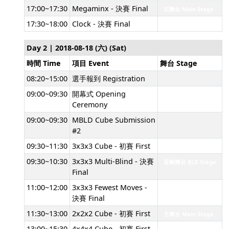
17:00~17:30
Megaminx - 決賽 Final
主舞台 Main Stage
17:30~18:00
Clock - 決賽 Final
主舞台 Main Stage
Day 2 | 2018-08-18 (六) (Sat)
時間 Time
項目 Event
舞台 Stage
08:20~15:00
選手報到 Registration
09:00~09:30
開幕式 Opening
Ceremony
09:00~09:30
MBLD Cube Submission
#2
09:30~11:30
3x3x3 Cube - 初賽 First
主舞台 Main Stage
09:30~10:30
3x3x3 Multi-Blind - 決賽
盲解舞台 BLD Stage
Final
11:00~12:00
3x3x3 Fewest Moves -
盲解舞台 BLD Stage
決賽 Final
11:30~13:00
2x2x2 Cube - 初賽 First
主舞台 Main Stage
13:00~15:30
4x4x4 Cube - 初賽 First