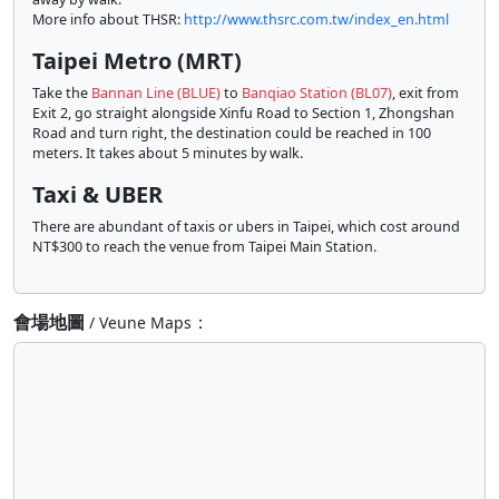
More info about THSR:
http://www.thsrc.com.tw/index_en.html
Taipei Metro (MRT)
Take the
Bannan Line (BLUE)
to
Banqiao Station (BL07)
, exit from
Exit 2, go straight alongside Xinfu Road to Section 1, Zhongshan
Road and turn right, the destination could be reached in 100
meters. It takes about 5 minutes by walk.
Taxi & UBER
There are abundant of taxis or ubers in Taipei, which cost around
NT$300 to reach the venue from Taipei Main Station.
會場地圖
：
/ Veune Maps