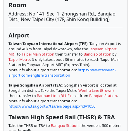
Room
Address: No.141, Sec. 1, Zhongshan Rd., Banqiao
Dist., New Taipei City (17F, Shin Kong Building)
Airport
Taiwan Taoyuan International Airport (TPE):
Taoyuan Airport is
around 40km from Taipei downtown, take the
Taoyuan Airport
MRT
to
Taipei Main Station
then transfer to
Banqiao Station
by
Taipei Metro
. It only takes about 36 minutes to reach Taipei Main
Station by Taoyuan Airport MRT (Express Train).
More info about airport transportation:
https://www.taoyuan-
airport.com/english/transportation
Taipei Songshan Airport (TSA):
Songshan Airport is located at
Songshan district. Take the Taipei Metro
Wenhu Line (Brown)
then transfer to
Bannan Line (BLUE)
, exit from
Banqiao Station
.
More info about airport transportation:
https://www.tsa.gov.tw/tsa/en/page.aspx?id=1056
Taiwan High Speed Rail (THSR) & TRA
Take the THSR or TRA to
Banqiao Station
, the venue is 500 meters
away by walk.