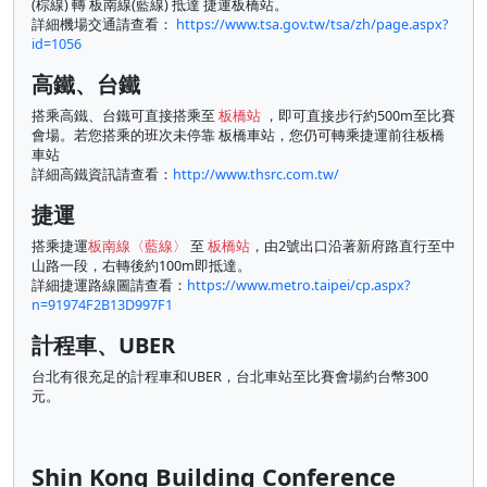
(棕線) 轉 板南線(藍線) 抵達 捷運板橋站。
詳細機場交通請查看：
https://www.tsa.gov.tw/tsa/zh/page.aspx?
id=1056
高鐵、台鐵
搭乘高鐵、台鐵可直接搭乘至
板橋站
，即可直接步行約500m至比賽
會場。若您搭乘的班次未停靠 板橋車站，您仍可轉乘捷運前往板橋
車站
詳細高鐵資訊請查看：
http://www.thsrc.com.tw/
捷運
搭乘捷運
板南線〈藍線〉
至
板橋站
，由2號出口沿著新府路直行至中
山路一段，右轉後約100m即抵達。
詳細捷運路線圖請查看：
https://www.metro.taipei/cp.aspx?
n=91974F2B13D997F1
計程車、UBER
台北有很充足的計程車和UBER，台北車站至比賽會場約台幣300
元。
Shin Kong Building Conference