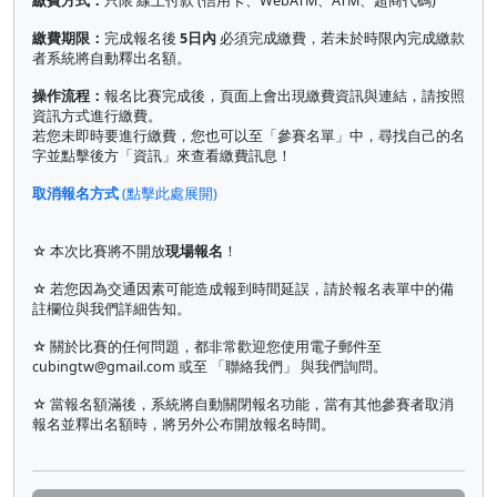
繳費方式：
只限 線上付款 (信用卡、WebATM、ATM、超商代碼)
繳費期限：
完成報名後
5日內
必須完成繳費，若未於時限內完成繳款
者系統將自動釋出名額。
操作流程：
報名比賽完成後，頁面上會出現繳費資訊與連結，請按照
資訊方式進行繳費。
若您未即時要進行繳費，您也可以至「參賽名單」中，尋找自己的名
字並點擊後方「資訊」來查看繳費訊息！
取消報名方式
(點擊此處展開)
☆ 本次比賽將不開放
現場報名
！
☆ 若您因為交通因素可能造成報到時間延誤，請於報名表單中的備
註欄位與我們詳細告知。
☆ 關於比賽的任何問題，都非常歡迎您使用電子郵件至
cubingtw@gmail.com
或至 「聯絡我們」 與我們詢問。
☆ 當報名額滿後，系統將自動關閉報名功能，當有其他參賽者取消
報名並釋出名額時，將另外公布開放報名時間。