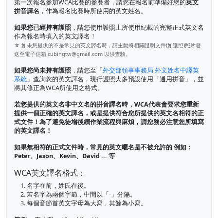
第一次報名參加WCA比賽的參賽者，請您在報名前準備好您的
英文
拼音譯名
，作為報名比賽時所使用的英文姓名。
如果您已經持有護照
，請您使用護照上所使用紀載的完整正式英文名
作為報名時填入的英文譯名！
☆ 如果您提供的不是常見的英文譯名時，請主動將相關證明文件(如護照)照片發
送至電子信箱
cubingtw@gmail.com
以供查驗。
如果您尚未持有護照
，請您至「
外交部領事事務局 外文姓名中譯英
系統
」查詢您的英文譯名，現行護照大多預設使用「通用拼音」，並
將其修正為WCA所使用之格式。
若您提供的英文名非中文名的拼音譯名時，WCA代表會要求您重新
提供一個正確的英文譯名，或是提供符合您所提供的英文名相符的正
式文件！為了避免徒增後續作業流程與麻煩，請您務必注意您所填寫
的英文譯名！
如果無相符的正式文件時，常見的英文暱名是不被允許的 例如：
Peter、Jason、Kevin、David ... 等
WCA英文譯名格式：
1. 名字在前，姓氏在後。
2. 若名字為兩個字節，中間以「-」分隔。
3. 每個音節首英文字母為大寫，其餘為小寫。