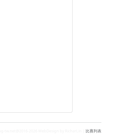
ng-tw.net@2016-2026 WebDesign by RicharLin |
比賽列表