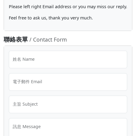
Please left right Email address or you may miss our reply.
Feel free to ask us, thank you very much.
聯絡表單
/ Contact Form
姓名 Name
電子郵件 Email
主旨 Subject
訊息 Message