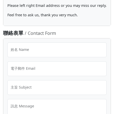
Please left right Email address or you may miss our reply.
Feel free to ask us, thank you very much.
聯絡表單
/ Contact Form
姓名 Name
電子郵件 Email
主旨 Subject
訊息 Message