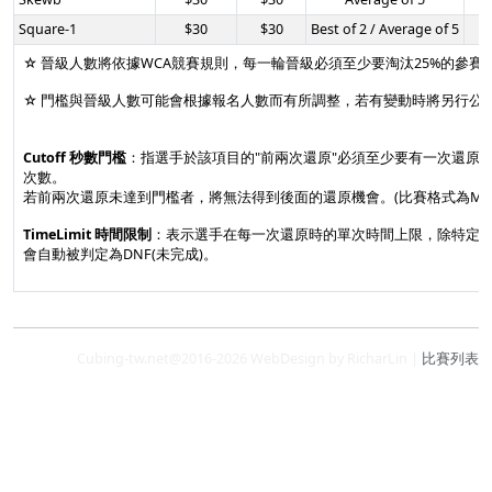
Square-1
$30
$30
Best of 2 / Average of 5
0
☆ 晉級人數將依據WCA競賽規則，每一輪晉級必須至少要淘汰25%的參賽
☆ 門檻與晉級人數可能會根據報名人數而有所調整，若有變動時將另行公
Cutoff 秒數門檻
：指選手於該項目的"前兩次還原"必須至少要有一次還原
次數。
若前兩次還原未達到門檻者，將無法得到後面的還原機會。(比賽格式為Mean
TimeLimit 時間限制
：表示選手在每一次還原時的單次時間上限，除特定
會自動被判定為DNF(未完成)。
Cubing-tw.net@2016-2026 WebDesign by RicharLin |
比賽列表