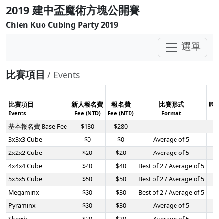
2019 建中盃魔術方塊公開賽
Chien Kuo Cubing Party 2019
選單
比賽項目
/ Events
比賽項目
新人報名費
報名費
比賽形式
時
Events
Fee (NTD)
Fee (NTD)
Format
Cu
基本報名費 Base Fee
$180
$280
3x3x3 Cube
$0
$0
Average of 5
2x2x2 Cube
$20
$20
Average of 5
4x4x4 Cube
$40
$40
Best of 2 / Average of 5
0
5x5x5 Cube
$50
$50
Best of 2 / Average of 5
0
Megaminx
$30
$30
Best of 2 / Average of 5
0
Pyraminx
$30
$30
Average of 5
Skewb
$30
$30
Average of 5