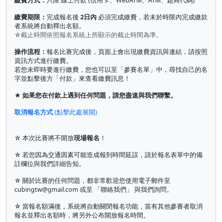
繳費方式：
只限 線上付款 (信用卡、WebATM、ATM、超商代碼)
繳費期限：
完成報名後
2日內
必須完成繳費，若未於時限內完成繳款
者系統將自動釋出名額。
☆截止時間依照報名系統上所顯示的截止時間為準。
操作流程：
報名比賽完成後，頁面上會出現繳費資訊與連結，請按照
資訊方式進行繳費。
若您未即時要進行繳費，您也可以至「參賽名單」中，尋找自己的名
字並點擊後方「付款」來查看繳費訊息！
★ 如果您在付款上遇到任何問題，請您盡速與我們聯繫。
取消報名方式
(點擊此處展開)
☆ 本次比賽將不開放
現場報名
！
☆ 若您因為交通因素可能造成報到時間延誤，請於報名表單中的備
註欄位與我們詳細告知。
☆ 關於比賽的任何問題，都非常歡迎您使用電子郵件至
cubingtw@gmail.com
或至 「聯絡我們」 與我們詢問。
☆ 當報名額滿後，系統將自動關閉報名功能，當有其他參賽者取消
報名並釋出名額時，將另外公布開放報名時間。