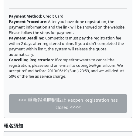
Payment Method:
Credit Card
Payment Procedure:
After you have done registration, the
payment information and the link will be showed on the website.
Please follow the steps for payment.
Payment Deadline:
Competitors must pay the registration fee
within 2 days after registered online. If you didn't completed the
payment within limit, the system will release the quota
automatically.
Cancelling Registration:
If competitor wants to cancel the
registration, please send an e-mail to
cubingtw@gmail.com
. We
accept refund before 2019/05/19 (Sun.) 23:59, and we will deduct
50% of the fee as service charge.
>>> 重新報名時間截止
Reopen Registration has
<<<<
closed
報名須知