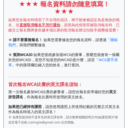
★★★
報名資料請勿隨意填寫！
★★★
如果您在報名時填寫了不合理的資訊，將可能會被認定為是無效的報
名，並
直接取消報名不另行通知
，若因為此情形而被取消報名時，已
繳交之報名費將會依據本場比賽的取消報名辦法扣除手續費後退費！
☆
請不要重複報名！
如果您需要修改您的報名資料，請透過「
聯絡
我們
」與我們聯繫修改
☆
查詢WCAID
如果您曾經參加過WCA的賽事，那麼您就會有一個屬
於您的WCAID，若您不知道您的WCAID是什麼，請至「
WCA選手清
單
」中的搜尋欄位鍵入您的姓名，進行查詢。
首次報名WCA比賽的英文譯名須知：
第一次報名參加WCA比賽的參賽者，請您在報名前準備好您的
英文
拼音譯名
，作為報名比賽時所使用的英文姓名。
如果您已經持有護照
，請您使用護照上所使用紀載的完整正式英文名
作為報名時填入的英文譯名！
☆ 如果您提供的不是常見的英文譯名時，請主動將相關證明文件(如護照)照片發
送至電子信箱
cubingtw@gmail.com
以供查驗。