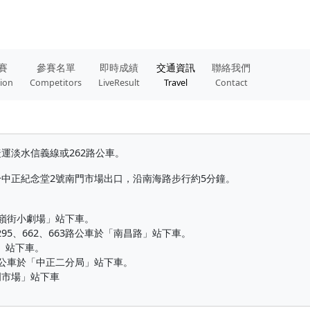
賽
參賽名單
即時成績
交通資訊
聯絡我們
tion
Competitors
LiveResult
Travel
Contact
運淡水信義線或262路公車。
中正紀念堂2號南門市場出口，沿南海路步行約5分鐘。
嶺街小劇場」站下車。
、295、662、663路公車於「南昌路」站下車。
樓」站下車。
06路公車於「中正二分局」站下車。
門市場」站下車