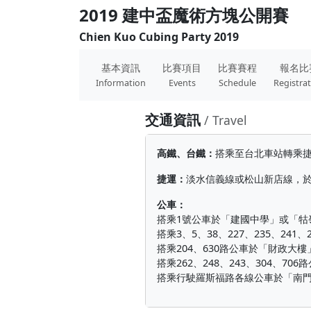
2019 建中盃魔術方塊公開賽
Chien Kuo Cubing Party 2019
基本資訊
比賽項目
比賽賽程
報名比
Information
Events
Schedule
Registra
交通資訊
/ Travel
高鐵、台鐵：
搭乘至台北車站轉乘捷
捷運：
淡水信義線或松山新店線，於
公車：
搭乘1號公車於「建國中學」或「牯
搭乘3、5、38、227、235、241
搭乘204、630路公車於「財政大
搭乘262、248、243、304、7
搭乘行駛羅斯福路各線公車於「南