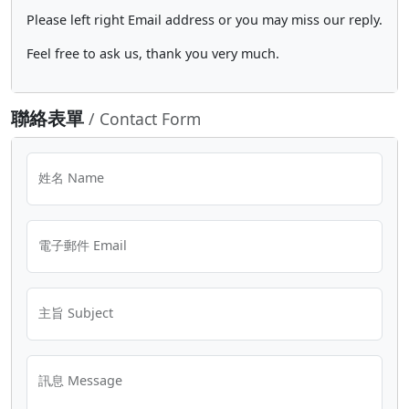
Please left right Email address or you may miss our reply.
Feel free to ask us, thank you very much.
聯絡表單
/ Contact Form
姓名 Name
電子郵件 Email
主旨 Subject
訊息 Message