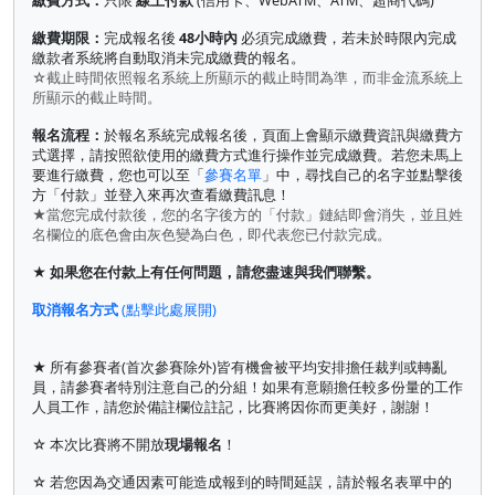
繳費方式：
只限
線上付款
(信用卡、WebATM、ATM、超商代碼)
繳費期限：
完成報名後
48小時內
必須完成繳費，若未於時限內完成
繳款者系統將自動取消未完成繳費的報名。
☆截止時間依照報名系統上所顯示的截止時間為準，而非金流系統上
所顯示的截止時間。
報名流程：
於報名系統完成報名後，頁面上會顯示繳費資訊與繳費方
式選擇，請按照欲使用的繳費方式進行操作並完成繳費。若您未馬上
要進行繳費，您也可以至「
參賽名單
」中，尋找自己的名字並點擊後
方「付款」並登入來再次查看繳費訊息！
★當您完成付款後，您的名字後方的「付款」鏈結即會消失，並且姓
名欄位的底色會由灰色變為白色，即代表您已付款完成。
★ 如果您在付款上有任何問題，請您盡速與我們聯繫。
取消報名方式
(點擊此處展開)
★ 所有參賽者(首次參賽除外)皆有機會被平均安排擔任裁判或轉亂
員，請參賽者特別注意自己的分組！如果有意願擔任較多份量的工作
人員工作，請您於備註欄位註記，比賽將因你而更美好，謝謝！
☆ 本次比賽將不開放
現場報名
！
☆ 若您因為交通因素可能造成報到的時間延誤，請於報名表單中的