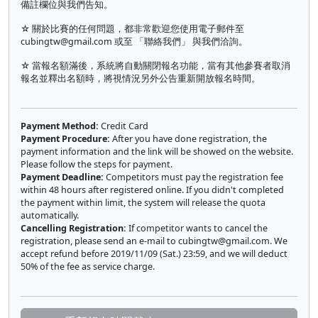
備註欄位與我們告知。
☆ 關於比賽的任何問題，都非常歡迎您使用電子郵件至
cubingtw@gmail.com
或至 「聯絡我們」 與我們洽詢。
☆ 當報名額滿後，系統將自動關閉報名功能，當有其他參賽者取消
報名並釋出名額時，將視情況另外公告重新開放報名時間。
Payment Method:
Credit Card
Payment Procedure:
After you have done registration, the
payment information and the link will be showed on the website.
Please follow the steps for payment.
Payment Deadline:
Competitors must pay the registration fee
within 48 hours after registered online. If you didn't completed
the payment within limit, the system will release the quota
automatically.
Cancelling Registration:
If competitor wants to cancel the
registration, please send an e-mail to
cubingtw@gmail.com
. We
accept refund before 2019/11/09 (Sat.) 23:59, and we will deduct
50% of the fee as service charge.