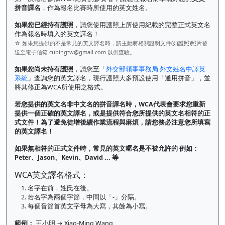
拼音譯名
，作為報名比賽時所使用的英文姓名。
如果您已經持有護照
，請您使用護照上所使用紀載的完整正式英文名
作為報名時填入的英文譯名！
☆ 如果您提供的不是常見的英文譯名時，請主動將相關證明文件(如護照)照片發
送至電子信箱
cubingtw@gmail.com
以供查驗。
如果您尚未持有護照
，請您至「
外交部領事事務局 外文姓名中譯英
系統
」查詢您的英文譯名，現行護照大多預設使用「通用拼音」，並
將其修正為WCA所使用之格式。
若您提供的英文名非中文名的拼音譯名時，WCA代表會要求您重新
提供一個正確的英文譯名，或是提供符合您所提供的英文名相符的正
式文件！為了避免徒增後續作業流程與麻煩，請您務必注意您所填寫
的英文譯名！
如果無相符的正式文件時，常見的英文暱名是不被允許的 例如：
Peter、Jason、Kevin、David ... 等
WCA英文譯名格式：
1. 名字在前，姓氏在後。
2. 若名字為兩個字節，中間以「-」分隔。
3. 每個音節首英文字母為大寫，其餘為小寫。
範例：
王小明 → Xiao-Ming Wang