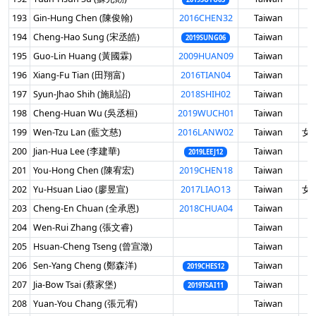
193
Gin-Hung Chen (陳俊翰)
2016CHEN32
Taiwan
男
194
Cheng-Hao Sung (宋丞皓)
Taiwan
男
2019SUNG06
195
Guo-Lin Huang (黃國霖)
2009HUAN09
Taiwan
男
196
Xiang-Fu Tian (田翔富)
2016TIAN04
Taiwan
男
197
Syun-Jhao Shih (施勛詔)
2018SHIH02
Taiwan
男
198
Cheng-Huan Wu (吳丞桓)
2019WUCH01
Taiwan
男
199
Wen-Tzu Lan (藍文慈)
2016LANW02
Taiwan
女 
200
Jian-Hua Lee (李建華)
Taiwan
男
2019LEEJ12
201
You-Hong Chen (陳宥宏)
2019CHEN18
Taiwan
男
202
Yu-Hsuan Liao (廖昱宣)
2017LIAO13
Taiwan
女 
203
Cheng-En Chuan (全承恩)
2018CHUA04
Taiwan
男
204
Wen-Rui Zhang (張文睿)
Taiwan
男
205
Hsuan-Cheng Tseng (曾宣澂)
Taiwan
男
206
Sen-Yang Cheng (鄭森洋)
Taiwan
男
2019CHES12
207
Jia-Bow Tsai (蔡家堡)
Taiwan
男
2019TSAI11
208
Yuan-You Chang (張元宥)
Taiwan
男