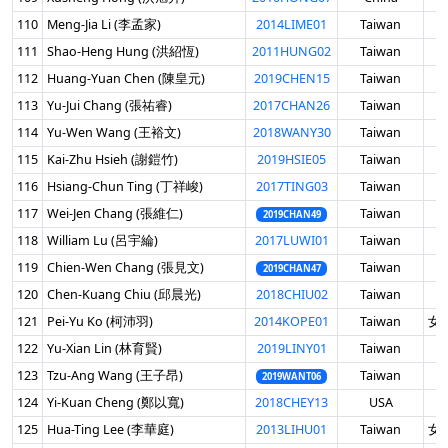
110
Meng-Jia Li (李孟家)
2014LIME01
Taiwan
男
111
Shao-Heng Hung (洪紹恆)
2011HUNG02
Taiwan
男
112
Huang-Yuan Chen (陳皇元)
2019CHEN15
Taiwan
男
113
Yu-Jui Chang (張祐睿)
2017CHAN26
Taiwan
男
114
Yu-Wen Wang (王裕文)
2018WANY30
Taiwan
男
115
Kai-Zhu Hsieh (謝鎧竹)
2019HSIE05
Taiwan
男
116
Hsiang-Chun Ting (丁祥峻)
2017TING03
Taiwan
男
117
Wei-Jen Chang (張維仁)
Taiwan
男
2019CHAN49
118
William Lu (呂宇綸)
2017LUWI01
Taiwan
男
119
Chien-Wen Chang (張見文)
Taiwan
男
2019CHAN47
120
Chen-Kuang Chiu (邱晨光)
2018CHIU02
Taiwan
男
121
Pei-Yu Ko (柯沛羽)
2014KOPE01
Taiwan
女 
122
Yu-Xian Lin (林育賢)
2019LINY01
Taiwan
男
123
Tzu-Ang Wang (王子昂)
Taiwan
男
2019WANT06
124
Yi-Kuan Cheng (鄭以寬)
2018CHEY13
USA
男
125
Hua-Ting Lee (李華庭)
2013LIHU01
Taiwan
女 