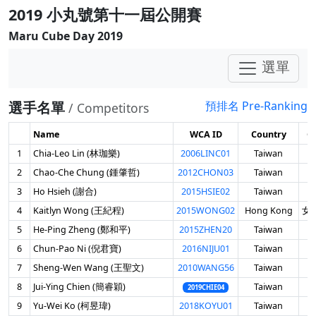
2019 小丸號第十一屆公開賽
Maru Cube Day 2019
選單
選手名單
預排名 Pre-Ranking
/ Competitors
Name
WCA ID
Country
G
1
Chia-Leo Lin (林珈樂)
2006LINC01
Taiwan
男
2
Chao-Che Chung (鍾肇哲)
2012CHON03
Taiwan
男
3
Ho Hsieh (謝合)
2015HSIE02
Taiwan
男
4
Kaitlyn Wong (王紀程)
2015WONG02
Hong Kong
女 
5
He-Ping Zheng (鄭和平)
2015ZHEN20
Taiwan
男
6
Chun-Pao Ni (倪君寶)
2016NIJU01
Taiwan
男
7
Sheng-Wen Wang (王聖文)
2010WANG56
Taiwan
男
8
Jui-Ying Chien (簡睿穎)
Taiwan
男
2019CHIE04
9
Yu-Wei Ko (柯昱瑋)
2018KOYU01
Taiwan
男