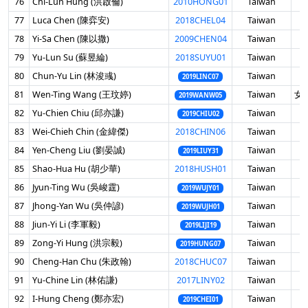
76
Chi-Lun Hung (洪啟倫)
2010HONG01
Taiwan
男
77
Luca Chen (陳弈安)
2018CHEL04
Taiwan
男
78
Yi-Sa Chen (陳以撒)
2009CHEN04
Taiwan
男
79
Yu-Lun Su (蘇昱綸)
2018SUYU01
Taiwan
男
80
Chun-Yu Lin (林浚彧)
Taiwan
男
2019LINC07
81
Wen-Ting Wang (王玟婷)
Taiwan
女 
2019WANW05
82
Yu-Chien Chiu (邱亦謙)
Taiwan
男
2019CHIU02
83
Wei-Chieh Chin (金緯傑)
2018CHIN06
Taiwan
男
84
Yen-Cheng Liu (劉晏誠)
Taiwan
男
2019LIUY31
85
Shao-Hua Hu (胡少華)
2018HUSH01
Taiwan
男
86
Jyun-Ting Wu (吳峻霆)
Taiwan
男
2019WUJY01
87
Jhong-Yan Wu (吳仲諺)
Taiwan
男
2019WUJH01
88
Jiun-Yi Li (李軍毅)
Taiwan
男
2019LIJI19
89
Zong-Yi Hung (洪宗毅)
Taiwan
男
2019HUNG07
90
Cheng-Han Chu (朱政翰)
2018CHUC07
Taiwan
男
91
Yu-Chine Lin (林佑謙)
2017LINY02
Taiwan
男
92
I-Hung Cheng (鄭亦宏)
Taiwan
男
2019CHEI01