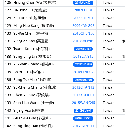
126
Hsiang-Chun Wu (吳庠均)
Taiwan
男
2019WUHS01
127
Jia-Hong Lu (陸嘉宏)
2007LUJI01
Taiwan
男
128
Xu-Lun Chi (池旭倫)
2009CHIX01
Taiwan
男
129
Ming-Hao Kang (康洺豪)
2006KANG02
Taiwan
男
130
Yu-Kai Chen (陳宇楷)
2015CHEN56
Taiwan
男
131
Yi-Syuan Kao (高宜萱)
2018KAOY01
Taiwan
女 
132
Tsung-Ko Lin (林宗科)
Taiwan
男
2019LINT02
133
Yung-Ling Lin (林永苓)
2018LINY15
Taiwan
女 
134
Yu-Shen Chang (張祐珅)
Taiwan
男
2019CHAN50
135
Bo-Yu Lin (林柏佑)
2018LINB02
Taiwan
男
136
Pang-Tse Mao (毛邦澤)
Taiwan
男
2019MAOP01
137
Yu-Cheng Chang (張育誠)
2012CHAN12
Taiwan
男
138
Chen-Yu Kuo (郭鎮瑀)
2017KUOC01
Taiwan
男
139
Shih-Hao Wang (王士豪)
2015WANG46
Taiwan
男
140
Yi-Jing Hsu (許意菁)
Taiwan
女 
2019HSUY01
141
Guan-He Guo (郭冠和)
Taiwan
男
2019GUOG01
142
Sung-Ting Han (韓松庭)
2017HANS11
Taiwan
男