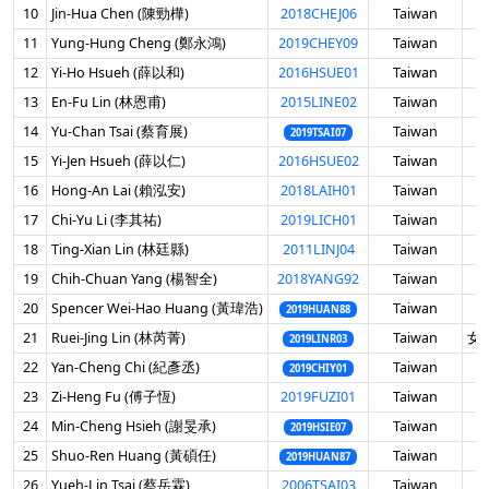
10
Jin-Hua Chen (陳勁樺)
2018CHEJ06
Taiwan
男
11
Yung-Hung Cheng (鄭永鴻)
2019CHEY09
Taiwan
男
12
Yi-Ho Hsueh (薛以和)
2016HSUE01
Taiwan
男
13
En-Fu Lin (林恩甫)
2015LINE02
Taiwan
男
14
Yu-Chan Tsai (蔡育展)
Taiwan
男
2019TSAI07
15
Yi-Jen Hsueh (薛以仁)
2016HSUE02
Taiwan
男
16
Hong-An Lai (賴泓安)
2018LAIH01
Taiwan
男
17
Chi-Yu Li (李其祐)
2019LICH01
Taiwan
男
18
Ting-Xian Lin (林廷縣)
2011LINJ04
Taiwan
男
19
Chih-Chuan Yang (楊智全)
2018YANG92
Taiwan
男
20
Spencer Wei-Hao Huang (黃瑋浩)
Taiwan
男
2019HUAN88
21
Ruei-Jing Lin (林芮菁)
Taiwan
女 
2019LINR03
22
Yan-Cheng Chi (紀彥丞)
Taiwan
男
2019CHIY01
23
Zi-Heng Fu (傅子恆)
2019FUZI01
Taiwan
男
24
Min-Cheng Hsieh (謝旻承)
Taiwan
男
2019HSIE07
25
Shuo-Ren Huang (黃碩任)
Taiwan
男
2019HUAN87
26
Yueh-Lin Tsai (蔡岳霖)
2006TSAI03
Taiwan
男