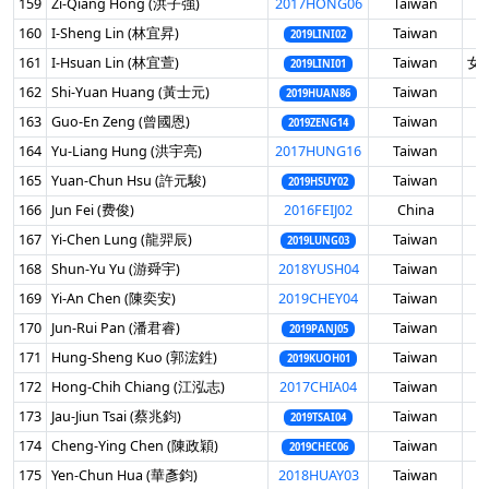
159
Zi-Qiang Hong (洪子強)
2017HONG06
Taiwan
男
160
I-Sheng Lin (林宜昇)
Taiwan
男
2019LINI02
161
I-Hsuan Lin (林宜萱)
Taiwan
女 
2019LINI01
162
Shi-Yuan Huang (黃士元)
Taiwan
男
2019HUAN86
163
Guo-En Zeng (曾國恩)
Taiwan
男
2019ZENG14
164
Yu-Liang Hung (洪宇亮)
2017HUNG16
Taiwan
男
165
Yuan-Chun Hsu (許元駿)
Taiwan
男
2019HSUY02
166
Jun Fei (费俊)
2016FEIJ02
China
男
167
Yi-Chen Lung (龍羿辰)
Taiwan
男
2019LUNG03
168
Shun-Yu Yu (游舜宇)
2018YUSH04
Taiwan
男
169
Yi-An Chen (陳奕安)
2019CHEY04
Taiwan
男
170
Jun-Rui Pan (潘君睿)
Taiwan
男
2019PANJ05
171
Hung-Sheng Kuo (郭浤鉎)
Taiwan
男
2019KUOH01
172
Hong-Chih Chiang (江泓志)
2017CHIA04
Taiwan
男
173
Jau-Jiun Tsai (蔡兆鈞)
Taiwan
男
2019TSAI04
174
Cheng-Ying Chen (陳政穎)
Taiwan
男
2019CHEC06
175
Yen-Chun Hua (華彥鈞)
2018HUAY03
Taiwan
男