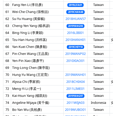
60
Fang-Yen Li (李坊彥)
Taiwan
男
2019LIFA01
61
Wei-Che Chang (張惟喆)
Taiwan
男
2019CHAN48
62
Su-Yu Huang (黃蘇毓)
2018HUAN57
Taiwan
男
63
Cheng-Yen Yang (楊承諺)
Taiwan
男
2019YANG93
64
Bing-Ying Li (李秉穎)
2016LIBI01
Taiwan
男
65
Tzu-Han Hung (洪梓菡)
2010HANH01
Taiwan
女 
66
Yan-Kuei Chen (陳彥魁)
Taiwan
男
2019CHEY18
67
Pin-Chen Wang (王品晨)
2019WANP02
Taiwan
男
68
Yen-Pin Xiao (蕭彥平)
2010XIAO01
Taiwan
男
69
Ting-Long Chen (陳亭龍)
Taiwan
男
70
Hung-Yu Wang (王宏育)
2019WANH01
Taiwan
男
71
Alyssa Chi (季家祺)
2018CHIA04
Taiwan
女 
72
Meng-Yi Li (李孟一)
2011LIME01
Taiwan
男
73
Kai-Hsun Yang (楊凱勛)
Taiwan
男
2019YANG97
74
Angeline Wijaya (黃千儀)
2011WIJA03
Indonesia
女 
75
Bo-Yan Wu (吳柏彥)
2019WUBO01
Taiwan
男