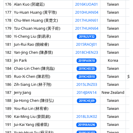
176
Alan Kuo (郭建廷)
2016KUOA01
Taiwan
男
177
Yu-Huan Huang (黃宇瑍)
2010HUAN04
Taiwan
男
178
Chu-Wen Huang (黃楚文)
2017HUAN61
Taiwan
男
179
Tzu-Chuan Huang (黃子銓)
2017HUAN64
Taiwan
男
180
Yi-Cheng Liu (劉易承)
Taiwan
男
2019LIUY32
181
Jun-Rui Rao (饒峻睿)
2015RAOJ01
Taiwan
男
182
Yan-Jing Chen (陳彥憬)
2018CHEN23
Taiwan
男
183
Jin Park
Korea
男
2019PARK18
184
Chao-Lin Chen (陳兆臨)
Taiwan
男
2019CHEC05
185
Ruo-Xi Chen (陳若熙)
Taiwan
女 
2019CHER10
186
Zih-Siang Lin (林子翔)
2015LINZ03
Taiwan
男
187
Jerry Jiang
2014JIAN14
New Zealand
男
188
Jia-Hong Chen (陳佳弘)
Taiwan
男
2019CHEJ09
189
You-Rui Lin (林宥睿)
Taiwan
男
190
Kai-Ming Liu (劉凱銘)
2018LIUK02
Taiwan
男
191
Jui-Kai Yang (楊睿凱)
Taiwan
男
2019YANG96
192
Yuan-Hsun Su (蘇元勛)
Taiwan
男
2019SUYU03