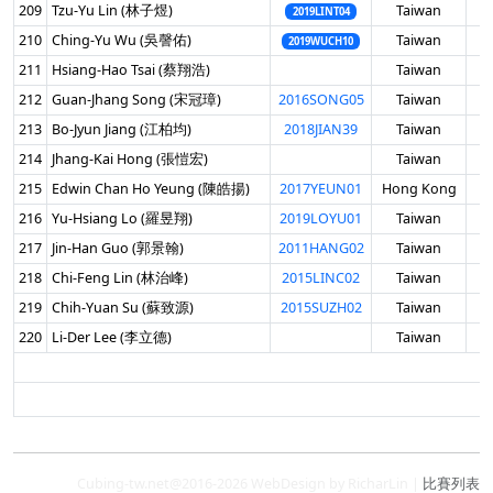
209
Tzu-Yu Lin (林子煜)
Taiwan
男
2019LINT04
210
Ching-Yu Wu (吳謦佑)
Taiwan
男
2019WUCH10
211
Hsiang-Hao Tsai (蔡翔浩)
Taiwan
男
212
Guan-Jhang Song (宋冠璋)
2016SONG05
Taiwan
男
213
Bo-Jyun Jiang (江柏均)
2018JIAN39
Taiwan
男
214
Jhang-Kai Hong (張愷宏)
Taiwan
男
215
Edwin Chan Ho Yeung (陳皓揚)
2017YEUN01
Hong Kong
男
216
Yu-Hsiang Lo (羅昱翔)
2019LOYU01
Taiwan
男
217
Jin-Han Guo (郭景翰)
2011HANG02
Taiwan
男
218
Chi-Feng Lin (林治峰)
2015LINC02
Taiwan
男
219
Chih-Yuan Su (蘇致源)
2015SUZH02
Taiwan
男
220
Li-Der Lee (李立德)
Taiwan
男
Cubing-tw.net@2016-2026 WebDesign by RicharLin |
比賽列表