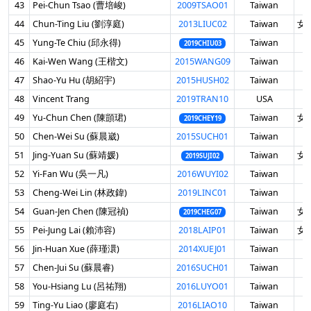
43
Pei-Chun Tsao (曹培峻)
2009TSAO01
Taiwan
男
44
Chun-Ting Liu (劉淳庭)
2013LIUC02
Taiwan
女 
45
Yung-Te Chiu (邱永得)
Taiwan
男
2019CHIU03
46
Kai-Wen Wang (王楷文)
2015WANG09
Taiwan
男
47
Shao-Yu Hu (胡紹宇)
2015HUSH02
Taiwan
男
48
Vincent Trang
2019TRAN10
USA
男
49
Yu-Chun Chen (陳顗珺)
Taiwan
女 
2019CHEY19
50
Chen-Wei Su (蘇晨崴)
2015SUCH01
Taiwan
男
51
Jing-Yuan Su (蘇靖媛)
Taiwan
女 
2019SUJI02
52
Yi-Fan Wu (吳一凡)
2016WUYI02
Taiwan
男
53
Cheng-Wei Lin (林政鍏)
2019LINC01
Taiwan
男
54
Guan-Jen Chen (陳冠禎)
Taiwan
女 
2019CHEG07
55
Pei-Jung Lai (賴沛容)
2018LAIP01
Taiwan
女 
56
Jin-Huan Xue (薛瑾澴)
2014XUEJ01
Taiwan
男
57
Chen-Jui Su (蘇晨睿)
2016SUCH01
Taiwan
男
58
You-Hsiang Lu (呂祐翔)
2016LUYO01
Taiwan
男
59
Ting-Yu Liao (廖庭右)
2016LIAO10
Taiwan
男