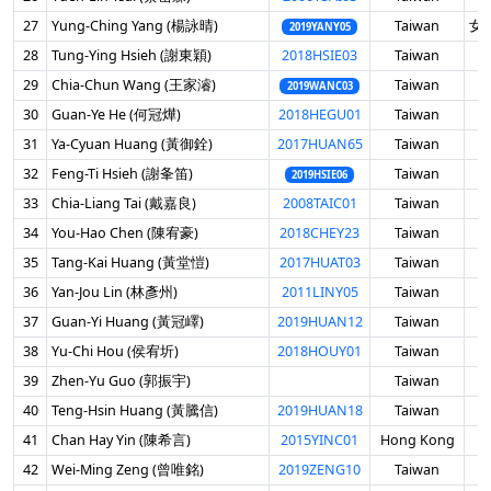
27
Yung-Ching Yang (楊詠晴)
Taiwan
女 
2019YANY05
28
Tung-Ying Hsieh (謝東穎)
2018HSIE03
Taiwan
男
29
Chia-Chun Wang (王家濬)
Taiwan
男
2019WANC03
30
Guan-Ye He (何冠燁)
2018HEGU01
Taiwan
男
31
Ya-Cyuan Huang (黃御銓)
2017HUAN65
Taiwan
男
32
Feng-Ti Hsieh (謝夆笛)
Taiwan
男
2019HSIE06
33
Chia-Liang Tai (戴嘉良)
2008TAIC01
Taiwan
男
34
You-Hao Chen (陳宥豪)
2018CHEY23
Taiwan
男
35
Tang-Kai Huang (黃堂愷)
2017HUAT03
Taiwan
男
36
Yan-Jou Lin (林彥州)
2011LINY05
Taiwan
男
37
Guan-Yi Huang (黃冠嶧)
2019HUAN12
Taiwan
男
38
Yu-Chi Hou (侯宥圻)
2018HOUY01
Taiwan
男
39
Zhen-Yu Guo (郭振宇)
Taiwan
男
40
Teng-Hsin Huang (黃騰信)
2019HUAN18
Taiwan
男
41
Chan Hay Yin (陳希言)
2015YINC01
Hong Kong
男
42
Wei-Ming Zeng (曾唯銘)
2019ZENG10
Taiwan
男