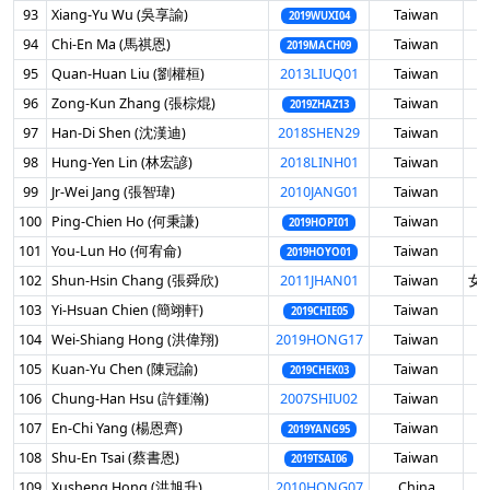
93
Xiang-Yu Wu (吳享諭)
Taiwan
男
2019WUXI04
94
Chi-En Ma (馬祺恩)
Taiwan
男
2019MACH09
95
Quan-Huan Liu (劉權桓)
2013LIUQ01
Taiwan
男
96
Zong-Kun Zhang (張棕焜)
Taiwan
男
2019ZHAZ13
97
Han-Di Shen (沈漢迪)
2018SHEN29
Taiwan
男
98
Hung-Yen Lin (林宏諺)
2018LINH01
Taiwan
男
99
Jr-Wei Jang (張智瑋)
2010JANG01
Taiwan
男
100
Ping-Chien Ho (何秉謙)
Taiwan
男
2019HOPI01
101
You-Lun Ho (何宥侖)
Taiwan
男
2019HOYO01
102
Shun-Hsin Chang (張舜欣)
2011JHAN01
Taiwan
女 
103
Yi-Hsuan Chien (簡翊軒)
Taiwan
男
2019CHIE05
104
Wei-Shiang Hong (洪偉翔)
2019HONG17
Taiwan
男
105
Kuan-Yu Chen (陳冠諭)
Taiwan
男
2019CHEK03
106
Chung-Han Hsu (許鍾瀚)
2007SHIU02
Taiwan
男
107
En-Chi Yang (楊恩齊)
Taiwan
男
2019YANG95
108
Shu-En Tsai (蔡書恩)
Taiwan
男
2019TSAI06
109
Xusheng Hong (洪旭升)
2010HONG07
China
男