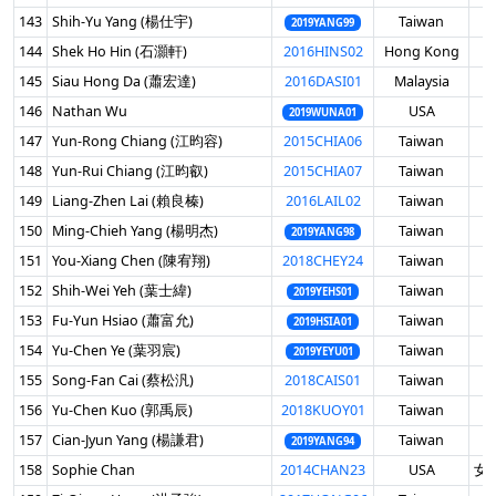
143
Shih-Yu Yang (楊仕宇)
Taiwan
男
2019YANG99
144
Shek Ho Hin (石灝軒)
2016HINS02
Hong Kong
男
145
Siau Hong Da (蕭宏達)
2016DASI01
Malaysia
男
146
Nathan Wu
USA
男
2019WUNA01
147
Yun-Rong Chiang (江昀容)
2015CHIA06
Taiwan
男
148
Yun-Rui Chiang (江昀叡)
2015CHIA07
Taiwan
男
149
Liang-Zhen Lai (賴良榛)
2016LAIL02
Taiwan
男
150
Ming-Chieh Yang (楊明杰)
Taiwan
男
2019YANG98
151
You-Xiang Chen (陳宥翔)
2018CHEY24
Taiwan
男
152
Shih-Wei Yeh (葉士緯)
Taiwan
男
2019YEHS01
153
Fu-Yun Hsiao (蕭富允)
Taiwan
男
2019HSIA01
154
Yu-Chen Ye (葉羽宸)
Taiwan
男
2019YEYU01
155
Song-Fan Cai (蔡松汎)
2018CAIS01
Taiwan
男
156
Yu-Chen Kuo (郭禹辰)
2018KUOY01
Taiwan
男
157
Cian-Jyun Yang (楊謙君)
Taiwan
男
2019YANG94
158
Sophie Chan
2014CHAN23
USA
女 