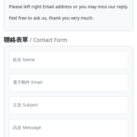
Please left right Email address or you may miss our reply.
Feel free to ask us, thank you very much.
聯絡表單
/ Contact Form
姓名 Name
電子郵件 Email
主旨 Subject
訊息 Message