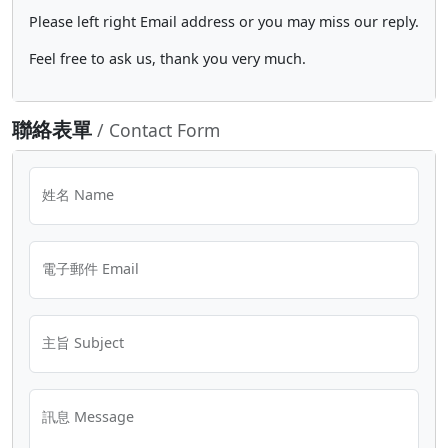
Please left right Email address or you may miss our reply.
Feel free to ask us, thank you very much.
聯絡表單
/ Contact Form
姓名 Name
電子郵件 Email
主旨 Subject
訊息 Message