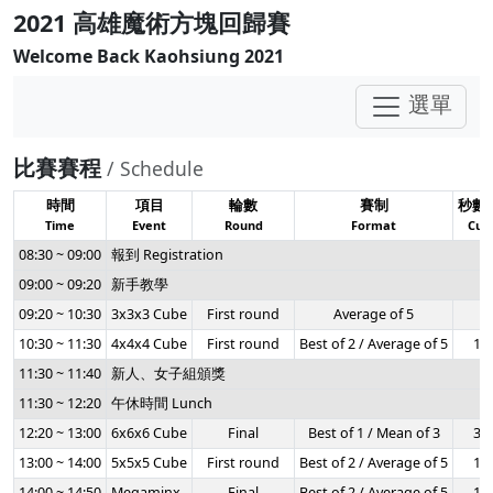
2021 高雄魔術方塊回歸賽
Welcome Back Kaohsiung 2021
選單
比賽賽程
/ Schedule
時間
項目
輪數
賽制
秒數
Time
Event
Round
Format
Cuto
08:30 ~ 09:00
報到 Registration
09:00 ~ 09:20
新手教學
09:20 ~ 10:30
3x3x3 Cube
First round
Average of 5
-
10:30 ~ 11:30
4x4x4 Cube
First round
Best of 2 / Average of 5
1:0
11:30 ~ 11:40
新人、女子組頒獎
11:30 ~ 12:20
午休時間 Lunch
12:20 ~ 13:00
6x6x6 Cube
Final
Best of 1 / Mean of 3
3:0
13:00 ~ 14:00
5x5x5 Cube
First round
Best of 2 / Average of 5
1:4
14:00 ~ 14:50
Megaminx
Final
Best of 2 / Average of 5
1:5