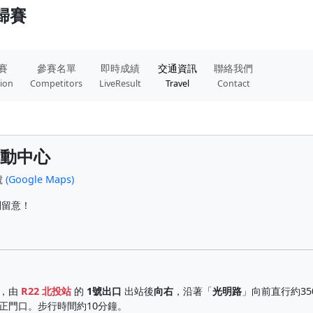
回歸賽
賽
參賽名單
即時成績
交通資訊
聯絡我們
tion
Competitors
LiveResult
Travel
Contact
活動中心
號
(Google Maps)
別留意！
，由
R22 北投站
的
1號出口
出站後
向右
，沿著「
光明路
」向前直行約35
正門口。步行時間約10分鐘。