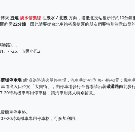
站轉乘
捷運
淡水信義線
往
淡水 / 北投
方向，搭抵北投站後步行約10分鐘
時間約需
22分鐘
，因此請要從台北車站搭乘捷運的朋友們要特別注意出發
磺港路)」。
21、小25、市民小巴2
溪廣場停車場
(此處為路邊夾單停車場，汽車共計41位 每小時40元；機車共計
時)，車道出入口位於「大興街」，由停車場步行至會場請沿著
磺港路
向北步行
7-20時為機車專用停車格，請汽車用路人特別留意。
免費機車停車格。
07-20時為機車專用停車格，可多加利用。