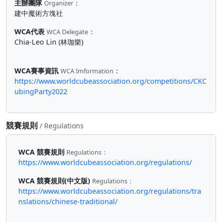
主辦團隊
：
Organizer
建中魔術方塊社
WCA代表
：
WCA Delegate
Chia-Leo Lin (林珈樂)
WCA賽事資訊
：
WCA Imformation
https://www.worldcubeassociation.org/competitions/CKC
ubingParty2022
競賽規則
/ Regulations
WCA 競賽規則
Regulations：
https://www.worldcubeassociation.org/regulations/
WCA 競賽規則(中文版)
Regulations：
https://www.worldcubeassociation.org/regulations/tra
nslations/chinese-traditional/