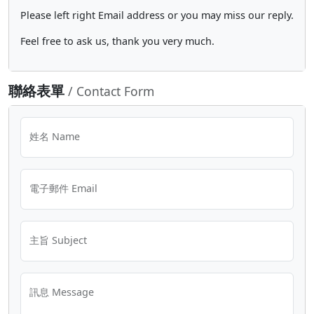
Please left right Email address or you may miss our reply.
Feel free to ask us, thank you very much.
聯絡表單
/ Contact Form
姓名 Name
電子郵件 Email
主旨 Subject
訊息 Message