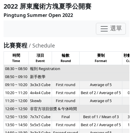
2022 屏東魔術方塊夏季公開賽
Pingtung Summer Open 2022
選單
比賽賽程
/ Schedule
時間
項目
輪數
賽制
秒數
Time
Event
Round
Format
Cuto
08:30 ~ 08:50
報到 Registration
08:50 ~ 09:10
新手教學
09:10 ~ 10:20
3x3x3 Cube
First round
Average of 5
-
10:20 ~ 11:20
4x4x4 Cube
First round
Best of 2 / Average of 5
0:5
11:20 ~ 12:00
Skewb
First round
Average of 5
-
12:00 ~ 12:50
非官方項目頒獎 & 午休時間
12:50 ~ 13:50
7x7x7 Cube
Final
Best of 1 / Mean of 3
3:5
13:50 ~ 14:50
5x5x5 Cube
First round
Best of 2 / Average of 5
1:3
14:50 ~ 15:30
3x3x3 Cube
Second round
Average of 5
-