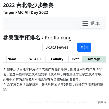
2022 台北最少步數賽
Taipei FMC All Day 2022
選單
參賽選手預排名
/ Pre-Ranking
查詢
Name
WCA ID
Country
Best
Average
☆ 如果該項目通常採用平均成績作為晉級條件，則會使用平均作為預排
名，若選手僅有單次成績但無平均成績時，將在最後方以單次成績排序。
列表中所有的參賽者為本場比賽有報名該項目的參賽者。
☆ 為了避免報名系統壅塞，報名剛開放的前5分鐘，預排名功能將暫時關
閉。
Cubing-tw.net@2016-2026 WebDesign by RicharLin |
比賽列表