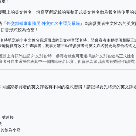
規定！
護照上的英文姓名，填寫至所記載的完整正式英文姓名做為報名時使用的
過「
外交部領事事務局 外文姓名中譯英系統
」查詢參賽者中文姓名的英文
的拼音形式較為恰當！
名時填寫的非中文姓名音譯而成的英文拼音譯名時，請參賽者主動提供相關正式
若未能提供有效文件查驗者，賽事方將主動替參賽者將英文姓名變更為符合格式
且護照上有額外註記'外文別名'時，參賽者就也可用選擇該外文別名做為正式姓
參賽者可自由選擇代表其中一個國籍報名比賽，但資訊皆須以該國有效證件(護照
不同國家參賽者的英文譯名有不同的格式習慣！請記得要先將您的英文譯
」號連接
號
，其餘為小寫