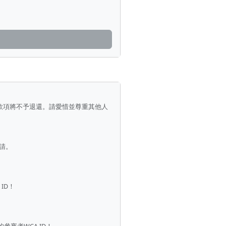
款項將不予退還。請愛惜並尊重其他人
請。
ID！