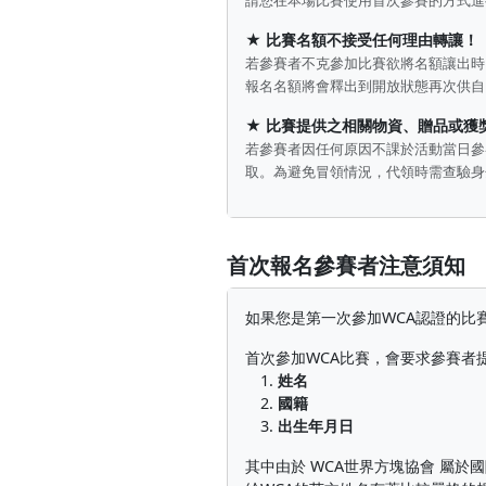
請您在本場比賽使用首次參賽的方式進行
★
比賽名額不接受任何理由轉讓！
若參賽者不克參加比賽欲將名額讓出時
報名名額將會釋出到開放狀態再次供自
★
比賽提供之相關
物資
、
贈品
或
獲
若參賽者因任何原因不課於活動當日參
取。為避免冒領情況，代領時需查驗身
首次報名參賽者注意須知
如果您是第一次參加WCA認證的比
首次參加WCA比賽，會要求參賽者
1.
姓名
2.
國籍
3.
出生年月日
其中由於 WCA世界方塊協會 屬