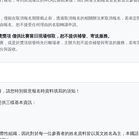
報名，等到其他場次的WCA比賽結束後，我們將會主動檢查並更新首次參賽的參
，僅能在取消報名期限截止前，透過取消報名的相關辦法來取消報名，若表定
由報名。恕不接受任何理由的名額轉讓申請。
獎獎項
僅供比賽當日現場領取，恕不提供補發、寄送服務。
賽，或是於獎項頒發時先行離場者，主辦方恕不提供補發與寄送的服務，若有
分與簽收。
賽，請您特別留意報名時資料填寫的須知！
提供三樣基本資訊：
於國際性組織，因此對於每一位參賽者的姓名資料皆以英文姓名為主，本國