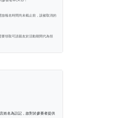
賽者WCA ID！
開放報名時間尚未截止前，該被取消的
需要領取可請親友於活動期間代為領
語言姓名為註記，故對於參賽者提供