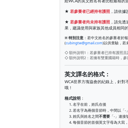
給WCA的英文姓名有著比較嚴格的
★
若參賽者已經持有護照
，請依據
★
若參賽者尚未持有護照
，請先透
果，建議使用與家族其他成員相同
※ 特別注意
：若中文姓名的參賽者於報
(
cubingtw@gmail.com
)以供查驗，
◇ 額外說明1：若參賽者已持有護照
◇ 額外說明2：若擁有雙重國籍時，
英文譯名的格式：
WCA世界方塊協會的紀錄上，針對
哦！
格式說明
：
1. 名字在前，姓氏在後
2. 若名字為兩個音節時，中間以「-
3. 姓氏與姓名之間
不需要
「-」連接
4. 每個音節的首個英文字母為大寫