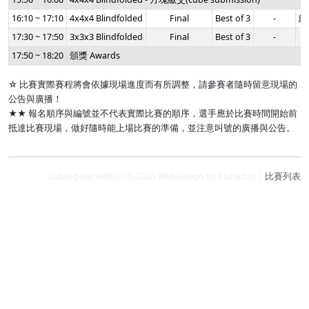
16:10 ~ 17:10
4x4x4 Blindfolded
Final
Best of 3
-
總
17:30 ~ 17:50
3x3x3 Blindfolded
Final
Best of 3
-
17:50 ~ 18:20
頒獎 Awards
☆ 比賽實際賽程將會依據現場進度而有所調整，請參賽者隨時留意現場的
公告與廣播！
★★ 報名順序與編號並不代表實際比賽的順序，選手應於比賽時間開始前
抵達比賽現場，做好隨時能上場比賽的準備，並注意叫號的廣播與公告。
Cubing-tw.net@2016-2026 WebDesign by RicharLin |
比賽列表