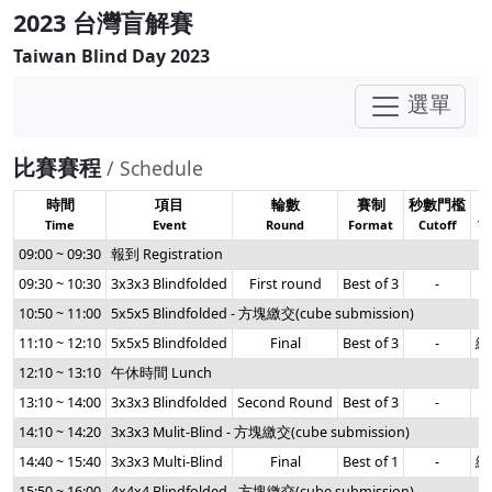
2023 台灣盲解賽
Taiwan Blind Day 2023
選單
比賽賽程
/ Schedule
時間
項目
輪數
賽制
秒數門檻
Time
Event
Round
Format
Cutoff
Ti
09:00 ~ 09:30
報到 Registration
09:30 ~ 10:30
3x3x3 Blindfolded
First round
Best of 3
-
10:50 ~ 11:00
5x5x5 Blindfolded - 方塊繳交(cube submission)
11:10 ~ 12:10
5x5x5 Blindfolded
Final
Best of 3
-
總
12:10 ~ 13:10
午休時間 Lunch
13:10 ~ 14:00
3x3x3 Blindfolded
Second Round
Best of 3
-
14:10 ~ 14:20
3x3x3 Mulit-Blind - 方塊繳交(cube submission)
14:40 ~ 15:40
3x3x3 Multi-Blind
Final
Best of 1
-
總
15:50 ~ 16:00
4x4x4 Blindfolded - 方塊繳交(cube submission)