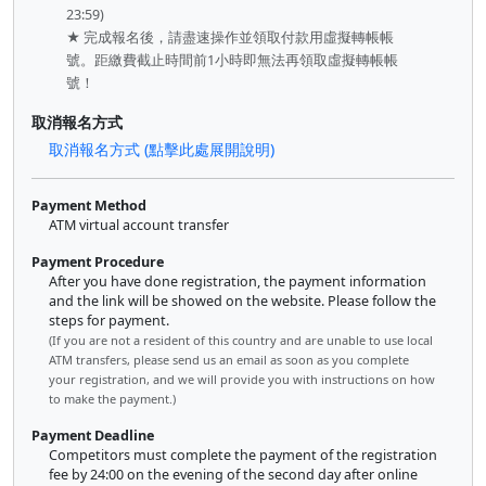
23:59)
★ 完成報名後，請盡速操作並領取付款用虛擬轉帳帳
號。距繳費截止時間前1小時即無法再領取虛擬轉帳帳
號！
取消報名方式
取消報名方式 (點擊此處展開說明)
Payment Method
ATM virtual account transfer
Payment Procedure
After you have done registration, the payment information
and the link will be showed on the website. Please follow the
steps for payment.
(If you are not a resident of this country and are unable to use local
ATM transfers, please send us an email as soon as you complete
your registration, and we will provide you with instructions on how
to make the payment.)
Payment Deadline
Competitors must complete the payment of the registration
fee by 24:00 on the evening of the second day after online