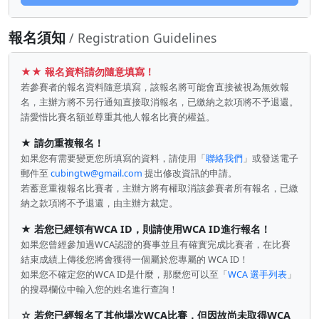
報名須知
/ Registration Guidelines
★★ 報名資料請勿隨意填寫！
若參賽者的報名資料隨意填寫，該報名將可能會直接被視為無效報
名，主辦方將不另行通知直接取消報名，已繳納之款項將不予退還。
請愛惜比賽名額並尊重其他人報名比賽的權益。
★
請勿重複報名！
如果您有需要變更您所填寫的資料，請使用「
聯絡我們
」或發送電子
郵件至
cubingtw@gmail.com
提出修改資訊的申請。
若蓄意重複報名比賽者，主辦方將有權取消該參賽者所有報名，已繳
納之款項將不予退還，由主辦方裁定。
★
若您已經領有WCA ID，則請使用WCA ID進行報名！
如果您曾經參加過WCA認證的賽事並且有確實完成比賽者，在比賽
結束成績上傳後您將會獲得一個屬於您專屬的 WCA ID！
如果您不確定您的WCA ID是什麼，那麼您可以至「
WCA 選手列表
」
的搜尋欄位中輸入您的姓名進行查詢！
☆
若您已經報名了其他場次WCA比賽，但因故尚未取得WCA