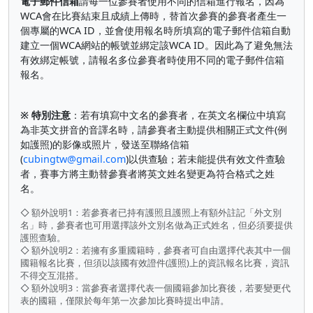
電子郵件信箱
請每一位參賽者使用不同的信箱進行報名，因為
WCA會在比賽結束且成績上傳時，替首次參賽的參賽者產生一
個專屬的WCA ID，並會使用報名時所填寫的電子郵件信箱自動
建立一個WCA網站的帳號並綁定該WCA ID。因此為了避免無法
有效綁定帳號，請報名多位參賽者時使用不同的電子郵件信箱
報名。
※ 特別注意
：若有填寫中文名的參賽者，在英文名欄位中填寫
為非英文拼音的音譯名時，請參賽者主動提供相關正式文件(例
如護照)的影像或照片，發送至聯絡信箱
(
cubingtw@gmail.com
)以供查驗；若未能提供有效文件查驗
者，賽事方將主動替參賽者將英文姓名變更為符合格式之姓
名。
◇ 額外說明1：若參賽者已持有護照且護照上有額外註記「外文別
名」時，參賽者也可用選擇該外文別名做為正式姓名，但必須要提供
護照查驗。
◇ 額外說明2：若擁有多重國籍時，參賽者可自由選擇代表其中一個
國籍報名比賽，但須以該國有效證件(護照)上的資訊報名比賽，資訊
不得交互混搭。
◇ 額外說明3：當參賽者選擇代表一個國籍參加比賽後，若要變更代
表的國籍，僅限於每年第一次參加比賽時提出申請。