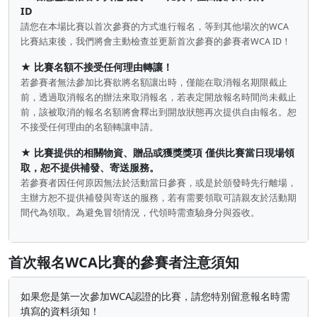
ID
請您在本場比賽以首次參賽的方式進行報名，等到其他場次的WCA
比賽結束後，我們將會主動檢查並更新首次參賽的參賽者WCA ID！
★
比賽名額不接受任何理由轉讓！
若參賽者無法參加比賽欲將名額讓出時，僅能在取消報名期限截止
前，透過取消報名的辦法來取消報名，若表定開放報名時間尚未截止
前，該被取消的報名名額將會釋出到開放狀態再次提供自由報名。恕
不接受任何理由的名額轉讓申請。
★
比賽提供的相關
物資
、
贈品
或
獲獎獎項
僅供比賽當日現場領
取，恕不提供補發、寄送服務。
若參賽者因任何原因無法於活動當日參賽，或是於頒發時先行離場，
主辦方恕不提供補發與寄送的服務，若有需要領取可請親友於活動期
間代為領取。為避免冒領情況，代領時需查驗身分與簽收。
首次報名WCA比賽的參賽者注意須知
如果您是第一次參加WCA認證的比賽，請您特別留意報名時需
填寫的資料須知！