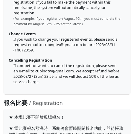
registration. If you fail to make the payment within this
timeframe, the system will automatically cancel your
registration.
(For example, if you register on August 10th, you must complete the
payment by August 12th, 23:59 at the latest.)
Change Events
If you wish to change your registered events, please send a
request email to
cubingtw@gmail.com
before 2023/08/31
(Thu) 23:59.
Cancelling Registration
If competitor wants to cancel the registration, please send
an e-mail to
cubingtw@gmail.com
. We accept refund before
2023/08/27 (Sun) 23:59, and we will deduct 50% of the fee as
service charge.
報名比賽
/ Registration
★ 本場比賽不開放現場報名！
★ 當比賽報名額滿時，系統將會暫時關閉報名功能，並待帳務