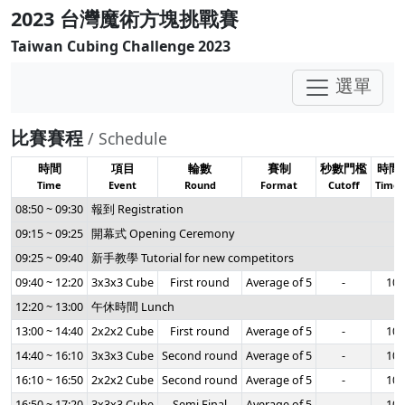
2023 台灣魔術方塊挑戰賽
Taiwan Cubing Challenge 2023
選單
比賽賽程
/ Schedule
時間
項目
輪數
賽制
秒數門檻
時間
Time
Event
Round
Format
Cutoff
TimeL
08:50 ~ 09:30
報到 Registration
09:15 ~ 09:25
開幕式 Opening Ceremony
09:25 ~ 09:40
新手教學 Tutorial for new competitors
09:40 ~ 12:20
3x3x3 Cube
First round
Average of 5
-
10:
12:20 ~ 13:00
午休時間 Lunch
13:00 ~ 14:40
2x2x2 Cube
First round
Average of 5
-
10:
14:40 ~ 16:10
3x3x3 Cube
Second round
Average of 5
-
10:
16:10 ~ 16:50
2x2x2 Cube
Second round
Average of 5
-
10:
16:50 ~ 17:20
3x3x3 Cube
Semi Final
Average of 5
-
10: