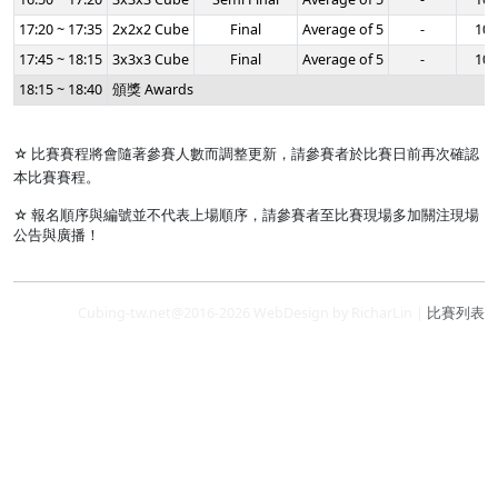
17:20 ~ 17:35
2x2x2 Cube
Final
Average of 5
-
10:
17:45 ~ 18:15
3x3x3 Cube
Final
Average of 5
-
10:
18:15 ~ 18:40
頒獎 Awards
☆ 比賽賽程將會隨著參賽人數而調整更新，請參賽者於比賽日前再次確認
本比賽賽程。
☆ 報名順序與編號並不代表上場順序，請參賽者至比賽現場多加關注現場
公告與廣播！
Cubing-tw.net@2016-2026 WebDesign by RicharLin |
比賽列表