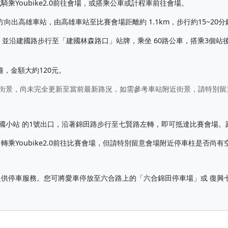
乘Youbike2.0前往會場，或搭乘公車或計程車前往會場。
站東路方向出高雄車站，由高雄車站至比賽會場距離約 1.1km，步行約15~20
，並沿建國路步行至「建國林森路口」站牌，乘坐 60路公車，搭乘3個站
分鐘，金額大約120元。
maps街景，尚未完全更新至當前最新路況，如需參考車站附近街景，請特別留
義國小站 的1號出口，沿著錦田路步行至七賢路左轉，即可抵達比賽會場。距
乘Youbike2.0前往比賽會場，但請特別留意會場附近停車柱是否尚
供停車服務。您可將愛車停放至六合路上的「六合錦田停車場」或 復興