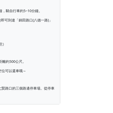
分鐘，騎自行車約5~10分鐘。
後即可到達「錦田路口(八德一路)」
意)
離約500公尺。
有空位可以還車哦～
七賢路口的三個路邊停車場。從停車