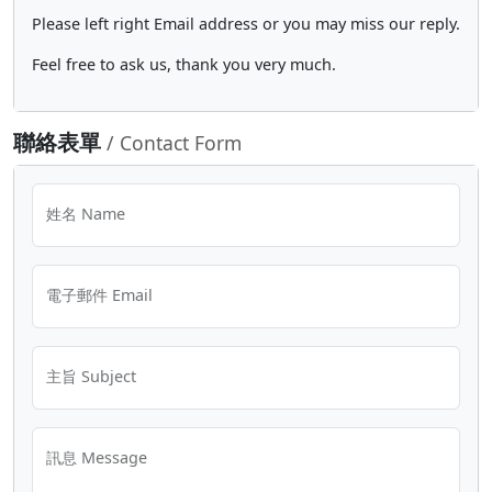
Please left right Email address or you may miss our reply.
Feel free to ask us, thank you very much.
聯絡表單
/ Contact Form
姓名 Name
電子郵件 Email
主旨 Subject
訊息 Message