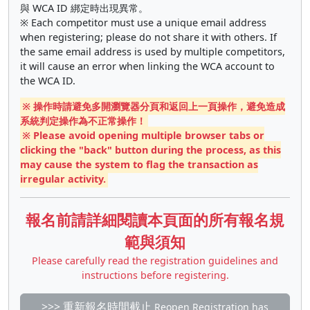
與 WCA ID 綁定時出現異常。
※ Each competitor must use a unique email address
when registering; please do not share it with others. If
the same email address is used by multiple competitors,
it will cause an error when linking the WCA account to
the WCA ID.
※ 操作時請避免多開瀏覽器分頁和返回上一頁操作，避免造成
系統判定操作為不正常操作！
※ Please avoid opening multiple browser tabs or
clicking the "back" button during the process, as this
may cause the system to flag the transaction as
irregular activity.
報名前請詳細閱讀本頁面的所有報名規
範與須知
Please carefully read the registration guidelines and
instructions before registering.
>>> 重新報名時間截止
Reopen Registration has