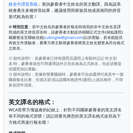
姓名中譯英系統
」查詢參賽者中文姓名的英文翻譯。因為該系
統會產生多種拼音結果，建議使用與家族其他成員相同的拼音
形式較為恰當！
※ 特別注意
：若中文姓名的參賽者於報名時填寫的非中文姓名音譯
而成的英文拼音譯名時，請參賽者主動提供相關正式文件(例如護照)
截圖發送至聯絡信箱(
cubingtw@gmail.com
)以供查驗，若未能提供
有效文件查驗者，賽事方將主動替參賽者將英文姓名變更為符合格式
之姓名。
◇ 額外說明1：若參賽者已持有護照且護照上有額外註記'外文別
名'時，參賽者就也可用選擇該外文別名做為正式姓名，但必須要提
供護照加以查驗。
◇ 額外說明2：若擁有雙重國籍時，參賽者可自由選擇代表其中一個
國籍報名比賽，但資訊皆須以該國有效證件(護照)上資訊相符，不得
多份證件混搭。
英文譯名的格式：
WCA世界方塊協會的紀錄上，針對不同國家參賽者的英文譯名
有不同的格式習慣！請記得要先將您的英文譯名格式改寫為下
方格式再進行報名哦！