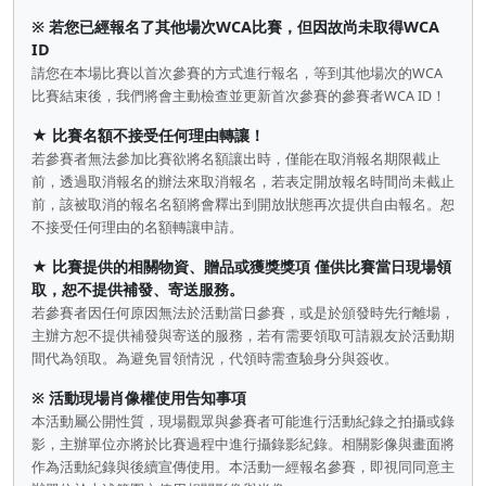
※ 若您已經報名了其他場次WCA比賽，但因故尚未取得WCA
ID
請您在本場比賽以首次參賽的方式進行報名，等到其他場次的WCA
比賽結束後，我們將會主動檢查並更新首次參賽的參賽者WCA ID！
★ 比賽名額不接受任何理由轉讓！
若參賽者無法參加比賽欲將名額讓出時，僅能在取消報名期限截止
前，透過取消報名的辦法來取消報名，若表定開放報名時間尚未截止
前，該被取消的報名名額將會釋出到開放狀態再次提供自由報名。恕
不接受任何理由的名額轉讓申請。
★ 比賽提供的相關物資、贈品或獲獎獎項 僅供比賽當日現場領
取，恕不提供補發、寄送服務。
若參賽者因任何原因無法於活動當日參賽，或是於頒發時先行離場，
主辦方恕不提供補發與寄送的服務，若有需要領取可請親友於活動期
間代為領取。為避免冒領情況，代領時需查驗身分與簽收。
※ 活動現場肖像權使用告知事項
本活動屬公開性質，現場觀眾與參賽者可能進行活動紀錄之拍攝或錄
影，主辦單位亦將於比賽過程中進行攝錄影紀錄。相關影像與畫面將
作為活動紀錄與後續宣傳使用。本活動一經報名參賽，即視同同意主