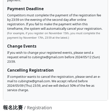
payment.
Payment Deadline
Competitors must complete the payment of the registration fee
by 23:59 on the evening of the second day after online
registration. If you fail to make the payment within this
timeframe, the system will automatically cancel your registration.
(For example, if you register on November 15th, you must complete the
payment by November 17th, 23:59 at the latest.)
Change Events
If you wish to change your registered events, please send a
request email to
cubingtw@gmail.com
before 2024/05/12 (Sun)
23:59.
Cancelling Registration
If competitor wants to cancel the registration, please send an e-
mail to
cubingtw@gmail.com
. We accept refund before
2024/05/09 (Thu) 23:59, and we will deduct 50% of the fee as
service charge.
報名比賽
/ Registration