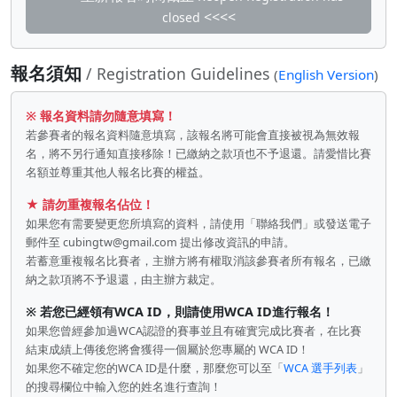
<<<<
closed
報名須知
/ Registration Guidelines
(
English Version
)
※ 報名資料請勿隨意填寫！
若參賽者的報名資料隨意填寫，該報名將可能會直接被視為無效報
名，將不另行通知直接移除！已繳納之款項也不予退還。請愛惜比賽
名額並尊重其他人報名比賽的權益。
★ 請勿重複報名佔位！
如果您有需要變更您所填寫的資料，請使用「聯絡我們」或發送電子
郵件至
cubingtw@gmail.com
提出修改資訊的申請。
若蓄意重複報名比賽者，主辦方將有權取消該參賽者所有報名，已繳
納之款項將不予退還，由主辦方裁定。
※ 若您已經領有WCA ID，則請使用WCA ID進行報名！
如果您曾經參加過WCA認證的賽事並且有確實完成比賽者，在比賽
結束成績上傳後您將會獲得一個屬於您專屬的 WCA ID！
如果您不確定您的WCA ID是什麼，那麼您可以至「
WCA 選手列表
」
的搜尋欄位中輸入您的姓名進行查詢！