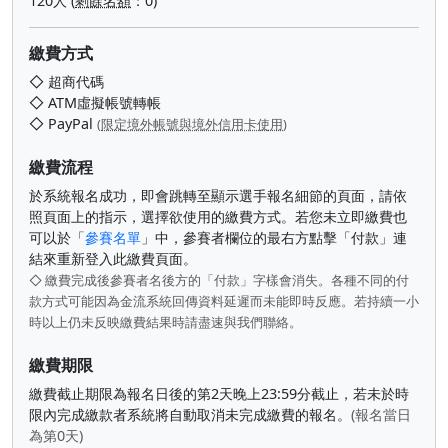
120人 (
剩餘名額
：0)
繳費方式
◇ 超商代碼
◇ ATM虛擬帳號轉帳
◇ PayPal
(
限定境外帳號與境外信用卡使用
)
繳費流程
於系統報名成功，即會跳轉至顯示選手報名細節的頁面，請依
照頁面上的指示，選擇欲使用的繳費方式。若您未立即繳費也
可以於「
參賽名單
」中，參賽者欄位的最右方點擊「付款」連
結來重新登入此繳費頁面。
◇ 繳費完成後參賽者名後方的「付款」字樣會消失。各種不同的付
款方式可能因為金流系統回傳資料延遲而未能即時反應。若持續一小
時以上仍未反映繳費結果時請盡速與我們聯絡。
繳費期限
繳費截止期限為報名日後的第2天晚上23:59分截止，若未於時
限內完成繳款者系統將自動取消未完成繳費的報名。
(報名當日
為第0天)