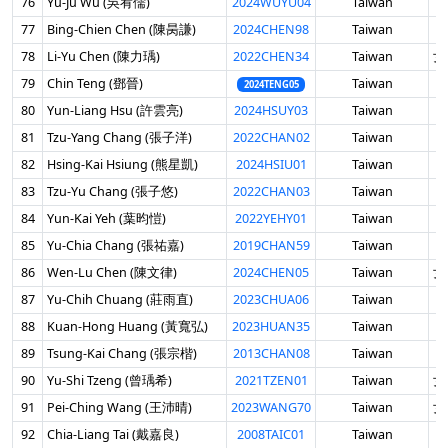
76
Yu-Ju Wu (吳宥儒)
2024WUYU04
Taiwan
男
77
Bing-Chien Chen (陳昺謙)
2024CHEN98
Taiwan
男
78
Li-Yu Chen (陳力瑀)
2022CHEN34
Taiwan
女 
79
Chin Teng (鄧晉)
Taiwan
男
2024TENG05
80
Yun-Liang Hsu (許雲亮)
2024HSUY03
Taiwan
男
81
Tzu-Yang Chang (張子洋)
2022CHAN02
Taiwan
男
82
Hsing-Kai Hsiung (熊星凱)
2024HSIU01
Taiwan
男
83
Tzu-Yu Chang (張子悠)
2022CHAN03
Taiwan
男
84
Yun-Kai Yeh (葉昀愷)
2022YEHY01
Taiwan
男
85
Yu-Chia Chang (張祐嘉)
2019CHAN59
Taiwan
男
86
Wen-Lu Chen (陳文律)
2024CHEN05
Taiwan
女 
87
Yu-Chih Chuang (莊雨直)
2023CHUA06
Taiwan
男
88
Kuan-Hong Huang (黃寬弘)
2023HUAN35
Taiwan
男
89
Tsung-Kai Chang (張宗楷)
2013CHAN08
Taiwan
男
90
Yu-Shi Tzeng (曾瑀希)
2021TZEN01
Taiwan
女 
91
Pei-Ching Wang (王沛晴)
2023WANG70
Taiwan
女 
92
Chia-Liang Tai (戴嘉良)
2008TAIC01
Taiwan
男