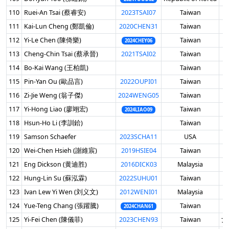
110
Ruei-An Tsai (蔡睿安)
2023TSAI07
Taiwan
男
111
Kai-Lun Cheng (鄭凱倫)
2020CHEN31
Taiwan
男
112
Yi-Le Chen (陳倚樂)
Taiwan
男
2024CHEY06
113
Cheng-Chin Tsai (蔡承晉)
2021TSAI02
Taiwan
男
114
Bo-Kai Wang (王柏凱)
Taiwan
男
115
Pin-Yan Ou (歐品言)
2022OUPI01
Taiwan
男
116
Zi-Jie Weng (翁子傑)
2024WENG05
Taiwan
男
117
Yi-Hong Liao (廖翊宏)
Taiwan
男
2024LIAO09
118
Hsun-Ho Li (李訓鉿)
Taiwan
男
119
Samson Schaefer
2023SCHA11
USA
男
120
Wei-Chen Hsieh (謝維宸)
2019HSIE04
Taiwan
男
121
Eng Dickson (黄迪胜)
2016DICK03
Malaysia
男
122
Hung-Lin Su (蘇泓霖)
2022SUHU01
Taiwan
男
123
Ivan Lew Yi Wen (刘义文)
2012WENI01
Malaysia
男
124
Yue-Teng Chang (張躍騰)
Taiwan
男
2024CHAN61
125
Yi-Fei Chen (陳儀菲)
2023CHEN93
Taiwan
女 