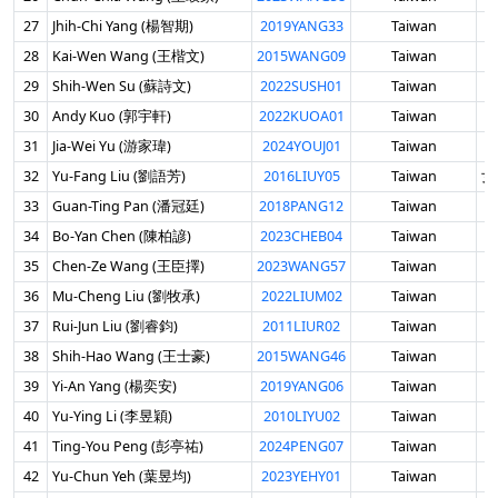
27
Jhih-Chi Yang (楊智期)
2019YANG33
Taiwan
男
28
Kai-Wen Wang (王楷文)
2015WANG09
Taiwan
男
29
Shih-Wen Su (蘇詩文)
2022SUSH01
Taiwan
男
30
Andy Kuo (郭宇軒)
2022KUOA01
Taiwan
男
31
Jia-Wei Yu (游家瑋)
2024YOUJ01
Taiwan
男
32
Yu-Fang Liu (劉語芳)
2016LIUY05
Taiwan
女 
33
Guan-Ting Pan (潘冠廷)
2018PANG12
Taiwan
男
34
Bo-Yan Chen (陳柏諺)
2023CHEB04
Taiwan
男
35
Chen-Ze Wang (王臣擇)
2023WANG57
Taiwan
男
36
Mu-Cheng Liu (劉牧承)
2022LIUM02
Taiwan
男
37
Rui-Jun Liu (劉睿鈞)
2011LIUR02
Taiwan
男
38
Shih-Hao Wang (王士豪)
2015WANG46
Taiwan
男
39
Yi-An Yang (楊奕安)
2019YANG06
Taiwan
男
40
Yu-Ying Li (李昱穎)
2010LIYU02
Taiwan
男
41
Ting-You Peng (彭亭祐)
2024PENG07
Taiwan
男
42
Yu-Chun Yeh (葉昱均)
2023YEHY01
Taiwan
男