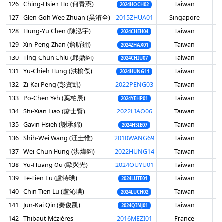
126
Ching-Hsien Ho (何青憲)
Taiwan
男
2024HOCH02
127
Glen Goh Wee Zhuan (吴洧全)
2015ZHUA01
Singapore
男
128
Hung-Yu Chen (陳泓宇)
Taiwan
男
2024CHEH04
129
Xin-Peng Zhan (詹昕錋)
Taiwan
男
2024ZHAX01
130
Ting-Chun Chiu (邱鼎鈞)
Taiwan
男
2024CHIU07
131
Yu-Chieh Hung (洪榆傑)
Taiwan
男
2024HUNG11
132
Zi-Kai Peng (彭資凱)
2022PENG03
Taiwan
男
133
Po-Chen Yeh (葉柏辰)
Taiwan
男
2024YEHP01
134
Shi-Xian Liao (廖士賢)
2022LIAO06
Taiwan
男
135
Gavin Hsieh (謝承錦)
Taiwan
男
2024HSIE07
136
Shih-Wei Wang (汪士惟)
2010WANG69
Taiwan
男
137
Wei-Chun Hung (洪煒鈞)
2022HUNG14
Taiwan
男
138
Yu-Huang Ou (歐與光)
2024OUYU01
Taiwan
男
139
Te-Tien Lu (盧特琠)
Taiwan
男
2024LUTE01
140
Chin-Tien Lu (盧沁琠)
Taiwan
男
2024LUCH02
141
Jun-Kai Qin (秦俊凱)
Taiwan
男
2024QINJ01
142
Thibaut Mézières
2016MEZI01
France
男