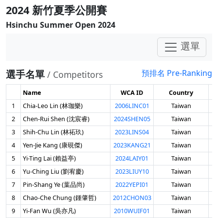
2024 新竹夏季公開賽
Hsinchu Summer Open 2024
選單
選手名單
預排名 Pre-Ranking
/ Competitors
Name
WCA ID
Country
G
1
Chia-Leo Lin (林珈樂)
2006LINC01
Taiwan
男
2
Chen-Rui Shen (沈宸睿)
2024SHEN05
Taiwan
男
3
Shih-Chu Lin (林祏玖)
2023LINS04
Taiwan
男
4
Yen-Jie Kang (康硯傑)
2023KANG21
Taiwan
男
5
Yi-Ting Lai (賴益亭)
2024LAIY01
Taiwan
男
6
Yu-Ching Liu (劉宥慶)
2023LIUY10
Taiwan
男
7
Pin-Shang Ye (葉品尚)
2022YEPI01
Taiwan
男
8
Chao-Che Chung (鍾肇哲)
2012CHON03
Taiwan
男
9
Yi-Fan Wu (吳亦凡)
2010WUIF01
Taiwan
男