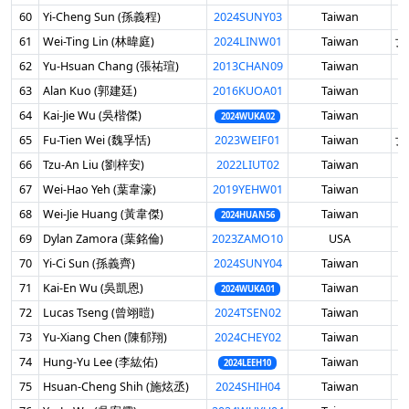
60
Yi-Cheng Sun (孫義程)
2024SUNY03
Taiwan
男
61
Wei-Ting Lin (林暐庭)
2024LINW01
Taiwan
女 
62
Yu-Hsuan Chang (張祐瑄)
2013CHAN09
Taiwan
男
63
Alan Kuo (郭建廷)
2016KUOA01
Taiwan
男
64
Kai-Jie Wu (吳楷傑)
Taiwan
男
2024WUKA02
65
Fu-Tien Wei (魏孚恬)
2023WEIF01
Taiwan
女 
66
Tzu-An Liu (劉梓安)
2022LIUT02
Taiwan
男
67
Wei-Hao Yeh (葉韋濠)
2019YEHW01
Taiwan
男
68
Wei-Jie Huang (黃韋傑)
Taiwan
男
2024HUAN56
69
Dylan Zamora (葉銘倫)
2023ZAMO10
USA
男
70
Yi-Ci Sun (孫義齊)
2024SUNY04
Taiwan
男
71
Kai-En Wu (吳凱恩)
Taiwan
男
2024WUKA01
72
Lucas Tseng (曾翊暟)
2024TSEN02
Taiwan
男
73
Yu-Xiang Chen (陳郁翔)
2024CHEY02
Taiwan
男
74
Hung-Yu Lee (李紘佑)
Taiwan
男
2024LEEH10
75
Hsuan-Cheng Shih (施炫丞)
2024SHIH04
Taiwan
男