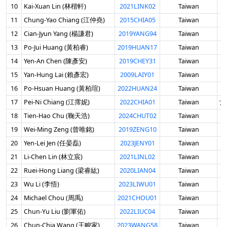
10
Kai-Xuan Lin (林楷軒)
2021LINK02
Taiwan
男
11
Chung-Yao Chiang (江仲堯)
2015CHIA05
Taiwan
男
12
Cian-Jyun Yang (楊謙君)
2019YANG94
Taiwan
男
13
Po-Jui Huang (黃柏睿)
2019HUAN17
Taiwan
男
14
Yen-An Chen (陳彥安)
2019CHEY31
Taiwan
男
15
Yan-Hung Lai (賴彥宏)
2009LAIY01
Taiwan
男
16
Po-Hsuan Huang (黃柏瑄)
2022HUAN24
Taiwan
男
17
Pei-Ni Chiang (江霈妮)
2022CHIA01
Taiwan
女 
18
Tien-Hao Chu (鞠天浩)
2024CHUT02
Taiwan
男
19
Wei-Ming Zeng (曾唯銘)
2019ZENG10
Taiwan
男
20
Yen-Lei Jen (任晏磊)
2023JENY01
Taiwan
男
21
Li-Chen Lin (林立宸)
2021LINL02
Taiwan
男
22
Ruei-Hong Liang (梁睿紘)
2020LIAN04
Taiwan
男
23
Wu Li (李悟)
2023LIWU01
Taiwan
男
24
Michael Chou (周禹)
2021CHOU01
Taiwan
男
25
Chun-Yu Liu (劉軍佑)
2022LIUC04
Taiwan
男
26
Chun-Chia Wang (王畯家)
2023WANG58
Taiwan
男