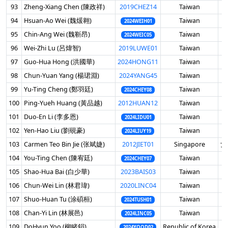
93
Zheng-Xiang Chen (陳政祥)
2019CHEZ14
Taiwan
男
94
Hsuan-Ao Wei (魏煖翱)
Taiwan
男
2024WEIH01
95
Chin-Ang Wei (魏靳昂)
Taiwan
男
2024WEIC05
96
Wei-Zhi Lu (呂煒智)
2019LUWE01
Taiwan
男
97
Guo-Hua Hong (洪國華)
2024HONG11
Taiwan
男
98
Chun-Yuan Yang (楊珺淵)
2024YANG45
Taiwan
男
99
Yu-Ting Cheng (鄭羽廷)
Taiwan
男
2024CHEY08
100
Ping-Yueh Huang (黃品越)
2012HUAN12
Taiwan
男
101
Duo-En Li (李多恩)
Taiwan
男
2024LIDU01
102
Yen-Hao Liu (劉硯豪)
Taiwan
男
2024LIUY19
103
Carmen Teo Bin Jie (张斌婕)
2012JIET01
Singapore
女 
104
You-Ting Chen (陳宥廷)
Taiwan
男
2024CHEY07
105
Shao-Hua Bai (白少華)
2023BAIS03
Taiwan
男
106
Chun-Wei Lin (林君瑋)
2020LINC04
Taiwan
男
107
Shuo-Huan Tu (涂碩桓)
Taiwan
男
2024TUSH01
108
Chan-Yi Lin (林展邑)
Taiwan
男
2024LINC05
109
DoHyun Yoo (柳睹鋗)
Republic of Korea
男
2024YOOD02