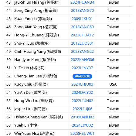
43
Jau-Shiun Huang (黃昭勳)
2024HUAN34
Taiwan
男
44
Zong-Xing Yang (楊宗興)
2018YANG70
Taiwan
男
45
Kuan-Ying Li (李冠穎)
2009LIKU01
Taiwan
男
46
Zong-Xian Yang (楊宗憲)
2018YANG69
Taiwan
男
47
Hong-Yi Chuang (莊竤亦)
2023CHUA12
Taiwan
男
48
Shu-Yii Luo (駱書翊)
2012LUOS01
Taiwan
男
49
Chih-Hsiang Yang (楊志翔)
2023YANG22
Taiwan
男
50
Hao-Jyun Kang (康皓鈞)
2022KANG06
Taiwan
男
51
Yi-Ze Lin (林以澤)
2023LINY07
Taiwan
男
52
Cheng-Han Lee (李承翰)
Taiwan
男
2024LEEC03
53
Kudy Chiu (邱振傑)
2024CHIU03
USA
男
54
Yu-An Dai (戴昱安)
2024DAIY02
Taiwan
男
55
Hung-Wei Liu (劉紘爲)
2022LIUH02
Taiwan
男
56
Jaspar Liu (劉尚捷)
2022LIUJ06
Taiwan
男
57
Hsiang-Cheng Kan (闞祥誠)
2016KANH02
Taiwan
男
58
Yueh Li (李悅)
2024LIYU02
Taiwan
男
59
Wei-Yuan Hsu (許維元)
2023HSUW01
Taiwan
男