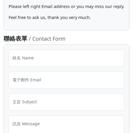
Please left right Email address or you may miss our reply.
Feel free to ask us, thank you very much.
聯絡表單
/ Contact Form
姓名 Name
電子郵件 Email
主旨 Subject
訊息 Message