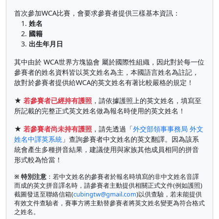
首次參加WCA比賽，會要求參賽者提供三樣基本資訊：
1.
姓名
2.
國籍
3.
出生年月日
其中由於 WCA世界方塊協會 屬於國際性組織，因此對於每一位
參賽者的姓名資料皆以英文姓名為主，本國語言姓名為註記，
故對於參賽者提供給WCA的英文姓名有著比較嚴格的規定！
★
若參賽者已經持有護照
，請依據護照上的英文姓名，填寫至
所記載的完整正式英文姓名做為報名時使用的英文姓名！
★
若參賽者尚未持有護照
，請先透過「
外交部領事事務局 外文
姓名中譯英系統
」查詢參賽者中文姓名的英文翻譯。因為該系
統會產生多種拼音結果，建議使用與家族其他成員相同的拼音
形式較為恰當！
※ 特別注意
：若中文姓名的參賽者於報名時填寫的非中文姓名音譯
而成的英文拼音譯名時，請參賽者主動提供相關正式文件(例如護照)
截圖發送至聯絡信箱(
cubingtw@gmail.com
)以供查驗，若未能提供
有效文件查驗者，賽事方將主動替參賽者將英文姓名變更為符合格式
之姓名。