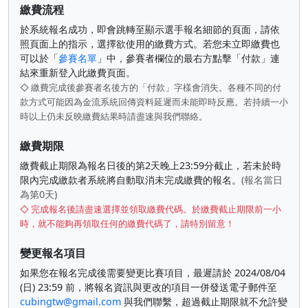
繳費流程
於系統報名成功，即會跳轉至顯示選手報名細節的頁面，請依
照頁面上的指示，選擇欲使用的繳費方式。若您未立即繳費也
可以於「
參賽名單
」中，參賽者欄位的最右方點擊「付款」連
結來重新登入此繳費頁面。
◇ 繳費完成後參賽者名後方的「付款」字樣會消失。各種不同的付
款方式可能因為金流系統回傳資料延遲而未能即時反應。若持續一小
時以上仍未反映繳費結果時請盡速與我們聯絡。
繳費期限
繳費截止期限為報名日後的第2天晚上23:59分截止，若未於時
限內完成繳款者系統將自動取消未完成繳費的報名。
(報名當日
為第0天)
◇ 完成報名後請盡速選擇並領取繳費代碼。於繳費截止期限前一小
時，就不能夠再領取任何的繳費代碼了，請特別留意！
變更報名項目
如果您在報名完成後需要變更比賽項目，最遲請於 2024/08/04
(日) 23:59 前，將報名資訊與更改的項目一併發送電子郵件至
cubingtw@gmail.com
與我們聯繫，超過截止期限就不允許變