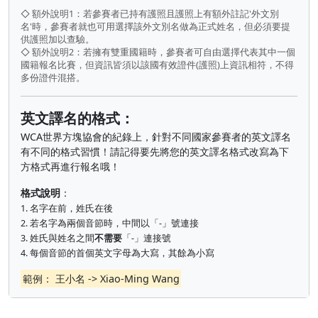
◇ 額外說明1：若參賽者已持有護照且護照上有額外註記'外文別
名'時，參賽者就也可用選擇該外文別名做為正式姓名，但必須要提
供護照加以查驗。
◇ 額外說明2：若擁有雙重國籍時，參賽者可自由選擇代表其中一個
國籍報名比賽，但資訊皆須以該國有效證件(護照)上資訊相符，不得
多份證件混搭。
英文譯名的格式：
WCA世界方塊協會的紀錄上，針對不同國家參賽者的英文譯名
有不同的格式習慣！請記得要先將您的英文譯名格式改寫為下
方格式再進行報名哦！
格式說明
：
1. 名字在前，姓氏在後
2. 若名字為兩個音節時，中間以「-」號連接
3. 姓氏與姓名之間
不需要
「-」連接號
4. 每個音節的首個英文字母為大寫，其餘為小寫
範例： 王小名 -> Xiao-Ming Wang