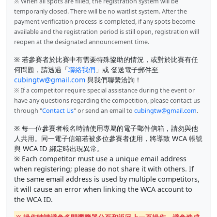
※ When all spots are filled, the registration system will be
temporarily closed. There will be no waitlist system. After the
payment verification process is completed, if any spots become
available and the registration period is still open, registration will
reopen at the designated announcement time.
※ 若參賽者於比賽中有需要特殊協助的情況，或對於比賽有任
何問題，請透過「
聯絡我們
」或 發送電子郵件至
cubingtw@gmail.com
與我們聯繫洽詢！
※ If a competitor require special assistance during the event or
have any questions regarding the competition, please contact us
through "
Contact Us
" or send an email to
cubingtw@gmail.com
.
※ 每一位參賽者報名時請使用專屬的電子郵件信箱，請勿與他
人共用。同一電子信箱若被多位參賽者使用，將導致 WCA 帳號
與 WCA ID 綁定時出現異常。
※ Each competitor must use a unique email address
when registering; please do not share it with others. If
the same email address is used by multiple competitors,
it will cause an error when linking the WCA account to
the WCA ID.