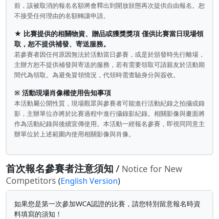
前，該被取消的報名名額將會釋出到開放狀態再次提供自由報名。恕
不接受任何理由的名額轉讓申請。
★ 比賽提供的相關物資、贈品或獲獎獎項 僅供比賽當日現場領
取，恕不提供補發、寄送服務。
若參賽者因任何原因無法於活動當日參賽，或是於頒發時先行離場，
主辦方恕不提供補發與寄送的服務，若有需要領取可請親友於活動期
間代為領取。為避免冒領情況，代領時需查驗身分與簽收。
※ 活動現場肖像權使用告知事項
本活動屬公開性質，現場觀眾與參賽者可能進行活動紀錄之拍攝或錄
影，主辦單位亦將於比賽過程中進行攝錄影紀錄。相關影像與畫面將
作為活動紀錄與後續宣傳使用。本活動一經報名參賽，即視同同意主
辦單位於上述範圍內使用相關影像與肖像。
首次報名參賽者注意須知
/
Notice for New
Competitors
(
English Version
)
如果您是第一次參加WCA認證的比賽，請您特別留意報名時資
料填寫的須知！