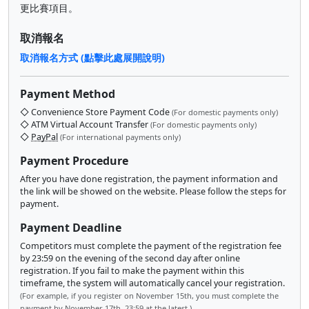
更比賽項目。
取消報名
取消報名方式 (點擊此處展開說明)
Payment Method
◇ Convenience Store Payment Code
(For domestic payments only)
◇ ATM Virtual Account Transfer
(For domestic payments only)
◇
PayPal
(For international payments only)
Payment Procedure
After you have done registration, the payment information and
the link will be showed on the website. Please follow the steps for
payment.
Payment Deadline
Competitors must complete the payment of the registration fee
by 23:59 on the evening of the second day after online
registration. If you fail to make the payment within this
timeframe, the system will automatically cancel your registration.
(For example, if you register on November 15th, you must complete the
payment by November 17th, 23:59 at the latest.)