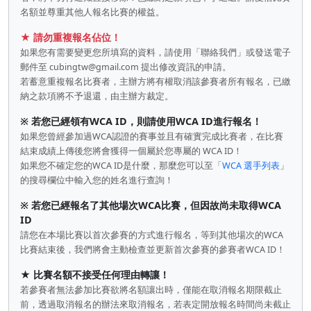
名額並尊重其他人報名比賽的權益。
★ 請勿重複報名佔位！
如果您有需要變更您所填寫的資料，請使用「聯絡我們」或發送電子
郵件至
cubingtw@gmail.com
提出修改資訊的申請。
若蓄意重複報名比賽者，主辦方將有權取消該參賽者所有報名，已繳
納之款項將不予退還，由主辦方裁定。
※ 若您已經領有WCA ID，則請使用WCA ID進行報名！
如果您曾經參加過WCA認證的賽事並且有確實完成比賽者，在比賽
結束成績上傳後您將會獲得一個屬於您專屬的 WCA ID！
如果您不確定您的WCA ID是什麼，那麼您可以至「
WCA 選手列表
」
的搜尋欄位中輸入您的姓名進行查詢！
※ 若您已經報名了其他場次WCA比賽，但因故尚未取得WCA
ID
請您在本場比賽以首次參賽的方式進行報名，等到其他場次的WCA
比賽結束後，我們將會主動檢查並更新首次參賽的參賽者WCA ID！
★ 比賽名額不接受任何理由轉讓！
若參賽者無法參加比賽欲將名額讓出時，僅能在取消報名期限截止
前，透過取消報名的辦法來取消報名，若表定開放報名時間尚未截止