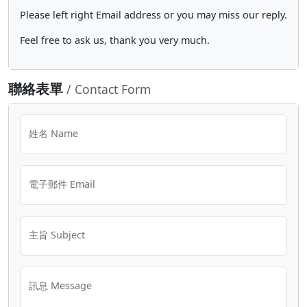
Please left right Email address or you may miss our reply.
Feel free to ask us, thank you very much.
聯絡表單
/ Contact Form
姓名 Name
電子郵件 Email
主旨 Subject
訊息 Message