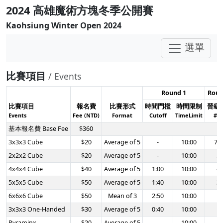
2024 高雄魔術方塊冬季公開賽
Kaohsiung Winter Open 2024
選單
比賽項目
/ Events
Round 1
Roun
比賽項目
報名費
比賽形式
時間門檻
時間限制
晉級
Events
Fee (NTD)
Format
Cutoff
TimeLimit
#T
基本報名費 Base Fee
$360
3x3x3 Cube
$20
Average of 5
-
10:00
75
2x2x2 Cube
$20
Average of 5
-
10:00
5
4x4x4 Cube
$40
Average of 5
1:00
10:00
4
5x5x5 Cube
$50
Average of 5
1:40
10:00
3
6x6x6 Cube
$50
Mean of 3
2:50
10:00
-
3x3x3 One-Handed
$30
Average of 5
0:40
10:00
1
Pyraminx
$20
Average of 5
-
10:00
1