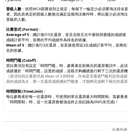
晉級人數
：依照WCA競賽規則之規定，每個下一輪至少必須要淘汰排名最後
者。因此若表定的晉級人數無法滿足這個淘汰條件時，將以最少必須淘汰2
晉級的人數。
比賽形式 (Format)
：
Average of 5
：總計進行5次還原，並且去除五次中最快與最慢的成績後，
成績計算平均，並將此平均成績作為排名的依據。
Mean of 3
：總計進行3次還原，並直接使用這3次成績計算平均，並將此
名的依據。
時間門檻 (Cutoff)
：
當比賽項目有設定「時間門檻」時，參賽者在前兩次的還原嘗試中，必須
成績優於「時間門檻」設置的成績，這樣才夠繼續進行剩下三次的還原機
（當項目的比賽形式為 Mean of 3 的時候，作為是否通過門檻判定的成績
原的成績為主，第一次還原成績優於門檻後，才能夠完成剩下兩次的還原
時間限制 (TimeLimit)
：
每位參賽者於每一次還原時，可使用的單次還原最大時間限制。當參賽者
「時間限制」時，這一次還原會被強迫終止並紀錄為DNF(未完成)！
Cubing-tw.net@2016-2026 WebDesign by RicharLin |
比賽列表