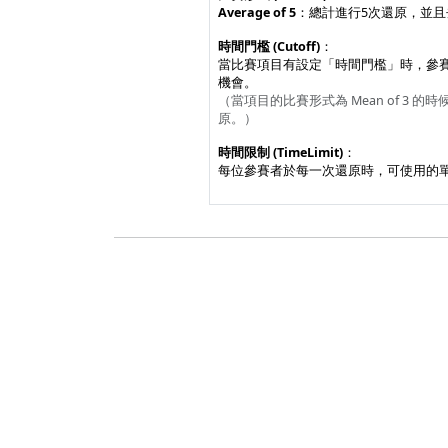
Average of 5
：總計進行5次還原，並
時間門檻 (Cutoff)
：
當比賽項目有設定「時間門檻」時，參
機會。
（當項目的比賽形式為 Mean of 
原。）
時間限制 (TimeLimit)
：
每位參賽者於每一次還原時，可使用的單