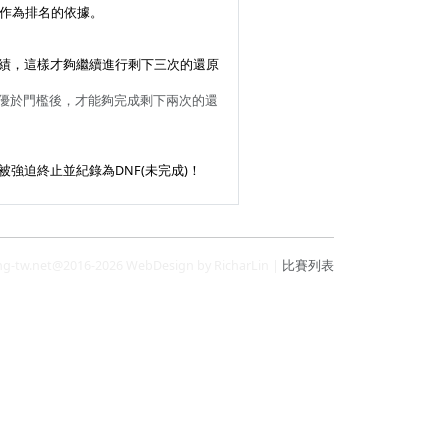
績作為排名的依據。
績，這樣才夠繼續進行剩下三次的還原
成績優於門檻後，才能夠完成剩下兩次的還
強迫終止並紀錄為DNF(未完成)！
ng-tw.net@2016-2026 WebDesign by RicharLin |
比賽列表