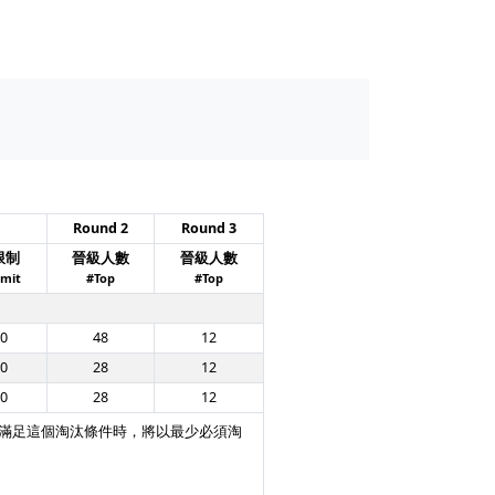
Round 2
Round 3
限制
晉級人數
晉級人數
imit
#Top
#Top
00
48
12
00
28
12
00
28
12
法滿足這個淘汰條件時，將以最少必須淘