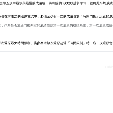
且去除五次中最快與最慢的成績後，將剩餘的3次成績計算平均，並將此平均成
賽者在前兩次的還原嘗試中，必須至少有一次的成績優於「時間門檻」設置的成
3 的時候，作為是否通過門檻判定的成績僅以第一次還原的成績為主，第一次還原
次還原最大時間限制。當參賽者該次還原超過「時間限制」時，這一次還原會被
Cubi