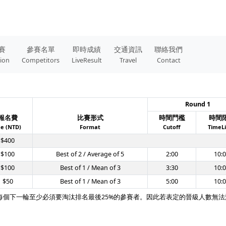
賽
參賽名單
即時成績
交通資訊
聯絡我們
tion
Competitors
LiveResult
Travel
Contact
Round 1
報名費
比賽形式
時間門檻
時間
e (NTD)
Format
Cutoff
TimeL
$400
$100
Best of 2 / Average of 5
2:00
10:
$100
Best of 1 / Mean of 3
3:30
10:
$50
Best of 1 / Mean of 3
5:00
10:
每個下一輪至少必須要淘汰排名最後25%的參賽者。因此若表定的晉級人數無