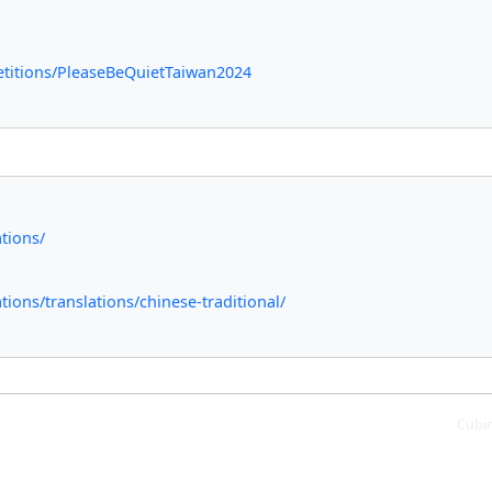
etitions/PleaseBeQuietTaiwan2024
tions/
ions/translations/chinese-traditional/
Cubi