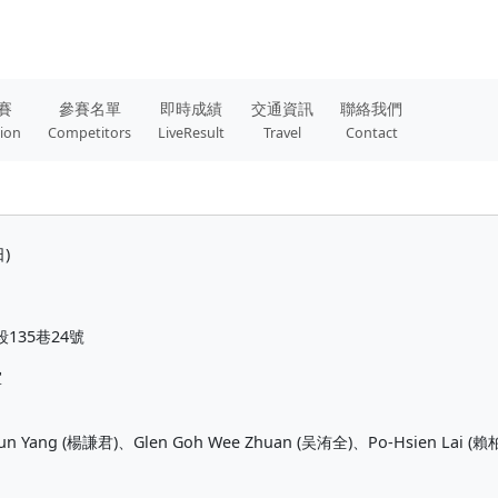
賽
參賽名單
即時成績
交通資訊
聯絡我們
tion
Competitors
LiveResult
Travel
Contact
日)
135巷24號
室
yun Yang (楊謙君)、Glen Goh Wee Zhuan (吴洧全)、Po-Hsien Lai (賴