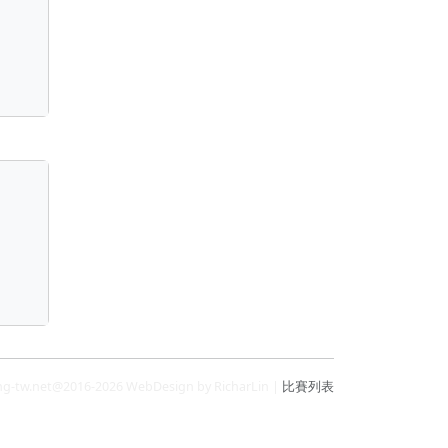
ng-tw.net@2016-2026 WebDesign by RicharLin |
比賽列表