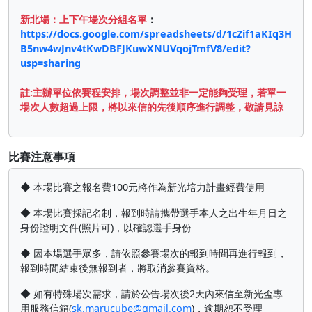
新北場：上下午場次分組名單
：
https://docs.google.com/spreadsheets/d/1cZif1aKIq3H
B5nw4wJnv4tKwDBFJKuwXNUVqojTmfV8/edit?
usp=sharing
註:主辦單位依賽程安排，場次調整並非一定能夠受理，若單一
場次人數超過上限，將以來信的先後順序進行調整，敬請見諒
比賽注意事項
◆ 本場比賽之報名費100元將作為新光培力計畫經費使用
◆ 本場比賽採記名制，報到時請攜帶選手本人之出生年月日之
身份證明文件(照片可)，以確認選手身份
◆ 因本場選手眾多，請依照參賽場次的報到時間再進行報到，
報到時間結束後無報到者，將取消參賽資格。
◆ 如有特殊場次需求，請於公告場次後2天內來信至新光盃專
用服務信箱(
sk.marucube@gmail.com
)，逾期恕不受理