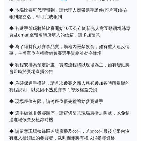
◆ 本場比賽可代理報到，請代理人攜帶選手證件(照片可)並在
報到處簽名，即可完成報到
◆ 各選手號碼將於比賽開始10天公布於新光人壽互動網粉絲專
頁及email至報名時所填入的信箱，請多加留意
◆ 為了維持良好賽事品質，場地內嚴禁飲食，如有重大違反情
事，主辦單位有權撤銷參賽選手資格並勒令離場
◆ 賽程安排為預定計畫，實際流程將以現場為主，如有變動將
會即時於賽場直播公告
◆ 為確保選手權益，請首次參賽之新人務必參加各時段舉辦的
賽程說明，以免因不熟悉賽事而導致權益受損
◆ 現場座位有限，請將座位優先禮讓給參賽選手
◆ 選手編號非參賽順序，請密切留意現場廣播之叫號，以免錯
過進場候賽及檢錄時機
◆ 請留意現場檢錄區叫號廣播及公告，若於公告最後期限內沒
有進入檢錄區的參賽者，裁判團隊將有權取消參賽資格