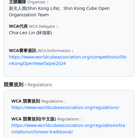
主辦團隊
：
Organizer
新光人壽(Shin Kong Life)、Shin Kong Cube Open
Organization Team
WCA代表
：
WCA Delegate
Chia-Leo Lin (林珈樂)
WCA賽事資訊
：
WCA Imformation
https://www.worldcubeassociation.org/competitions/Shi
nKongOpenNewTaipei2024
競賽規則
/ Regulations
WCA 競賽規則
Regulations：
https://www.worldcubeassociation.org/regulations/
WCA 競賽規則(中文版)
Regulations：
https://www.worldcubeassociation.org/regulations/tra
nslations/chinese-traditional/