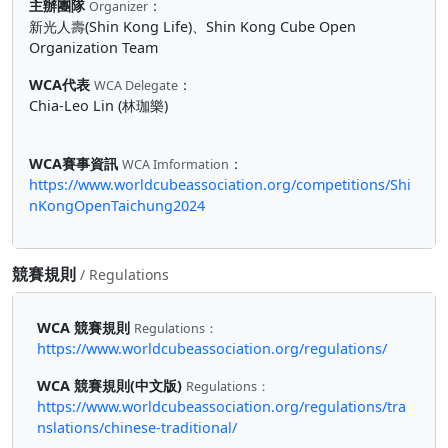
主辦團隊
：
Organizer
新光人壽(Shin Kong Life)、Shin Kong Cube Open
Organization Team
WCA代表
：
WCA Delegate
Chia-Leo Lin (林珈樂)
WCA賽事資訊
：
WCA Imformation
https://www.worldcubeassociation.org/competitions/Shi
nKongOpenTaichung2024
競賽規則
/ Regulations
WCA 競賽規則
Regulations：
https://www.worldcubeassociation.org/regulations/
WCA 競賽規則(中文版)
Regulations：
https://www.worldcubeassociation.org/regulations/tra
nslations/chinese-traditional/