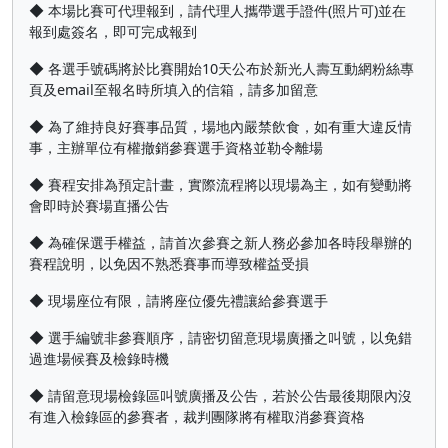
◆ 本場比賽可代理報到，請代理人攜帶選手證件(照片可)並在
報到處簽名，即可完成報到
◆ 各選手號碼將於比賽開始10天公布於新光人壽互動網粉絲專
頁及email至報名時所填入的信箱，請多加留意
◆ 為了維持良好賽事品質，場地內嚴禁飲食，如有重大違反情
事，主辦單位有權撤銷參賽選手資格並勒令離場
◆ 賽程安排為預定計畫，實際流程將以現場為主，如有變動將
會即時於賽場直播公告
◆ 為確保選手權益，請首次參賽之新人務必參加各時段舉辦的
賽程說明，以免因不熟悉賽事而導致權益受損
◆ 現場座位有限，請將座位優先禮讓給參賽選手
◆ 選手編號非參賽順序，請密切留意現場廣播之叫號，以免錯
過進場候賽及檢錄時機
◆ 請留意現場檢錄區叫號廣播及公告，若於公告最後期限內沒
有進入檢錄區的參賽者，裁判團隊將有權取消參賽資格