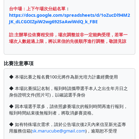
台中場：上下午場次分組名單
：
https://docs.google.com/spreadsheets/d/1oZucDl94M2
JK_dLCGOIZpiW2wg692SaAwiWdQ_k_FBE
註:主辦單位依賽程安排，場次調整並非一定能夠受理，若單一
場次人數超過上限，將以來信的先後順序進行調整，敬請見諒
比賽注意事項
◆ 本場比賽之報名費100元將作為新光培力計畫經費使用
◆ 本場比賽採記名制，報到時請攜帶選手本人之出生年月日之
身份證明文件(照片可)，以確認選手身份
◆ 因本場選手眾多，請依照參賽場次的報到時間再進行報到，
報到時間結束後無報到者，將取消參賽資格。
◆ 如有特殊場次需求，請於公告場次後2天內來信至新光盃專
用服務信箱(
sk.marucube@gmail.com
)，逾期恕不受理