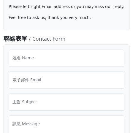
Please left right Email address or you may miss our reply.
Feel free to ask us, thank you very much.
聯絡表單
/ Contact Form
姓名 Name
電子郵件 Email
主旨 Subject
訊息 Message