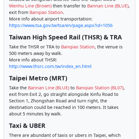
Wenhu Line (Brown)
then transfer to
Bannan Line (BLUE)
,
exit from
Banqiao Station
.
More info about airport transportation:
https://www.tsa.gov.tw/tsa/en/page.aspx?id=1056
Taiwan High Speed Rail (THSR) & TRA
Take the THSR or TRA to
Banqiao Station
, the venue is
500 meters away by walk.
More info about THSR:
http://www.thsrc.com.tw/index_en.html
Taipei Metro (MRT)
Take the
Bannan Line (BLUE)
to
Banqiao Station (BL07)
,
exit from Exit 2, go straight alongside Xinfu Road to
Section 1, Zhongshan Road and turn right, the
destination could be reached in 100 meters. It takes
about 5 minutes by walk.
Taxi & UBER
There are abundant of taxis or ubers in Taipei, which