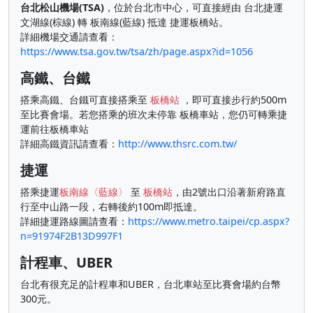
台北松山機場(TSA)
，位於台北市中心，可直接經由 台北捷運
文湖線(棕線) 轉 板南線(藍線) 抵達 捷運板橋站。
詳細機場交通請查看：
https://www.tsa.gov.tw/tsa/zh/page.aspx?id=1056
高鐵、台鐵
搭乘高鐵、台鐵可直接搭乘至
板橋站
，即可直接步行約500m
至比賽會場。若您搭乘的班次未停靠 板橋車站，您仍可轉乘捷
運前往板橋車站
詳細高鐵資訊請查看：
http://www.thsrc.com.tw/
捷運
搭乘捷運
板南線〈藍線〉
至
板橋站
，由2號出口沿著新府路直
行至中山路一段，右轉後約100m即抵達。
詳細捷運路線圖請查看：
https://www.metro.taipei/cp.aspx?
n=91974F2B13D997F1
計程車、UBER
台北有很充足的計程車和UBER，台北車站至比賽會場約台幣
300元。