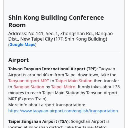
Shin Kong Building Conference
Room
Address: No.141, Sec. 1, Zhongshan Rd., Banqiao
Dist., New Taipei City (17F, Shin Kong Building)
(
Google Maps
)
Airport
Taiwan Taoyuan International Airport (TPE):
Taoyuan
Airport is around 40km from Taipei downtown, take the
Taoyuan Airport MRT
to
Taipei Main Station
then transfer
to
Banqiao Station
by
Taipei Metro
. It only takes about 36
minutes to reach Taipei Main Station by Taoyuan Airport
MRT (Express Train).
More info about airport transportation:
https://www.taoyuan-airport.com/english/transportation
Taipei Songshan Airport (TSA):
Songshan Airport is
located at Songshan district. Take the Taipei Metro