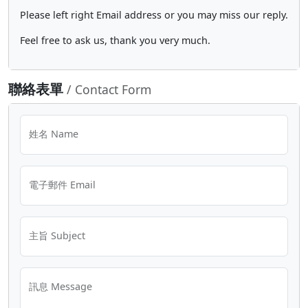
Please left right Email address or you may miss our reply.
Feel free to ask us, thank you very much.
聯絡表單
/ Contact Form
姓名 Name
電子郵件 Email
主旨 Subject
訊息 Message