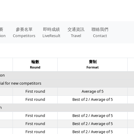
賽
參賽名單
即時成績
交通資訊
聯絡我們
tion
Competitors
LiveResult
Travel
Contact
輪數
賽制
Round
Format
ion
l for new competitors
First round
Average of 5
First round
Best of 2 / Average of 5
h
First round
Best of 2 / Average of 5
First round
Best of 2 / Average of 5
First round
Best of 2 / Average of 5